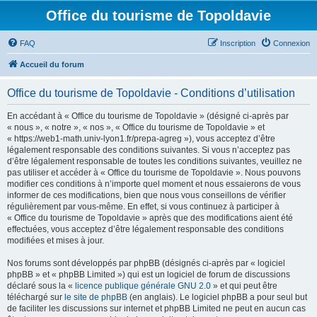
Office du tourisme de Topoldavie
FAQ
Inscription
Connexion
Accueil du forum
Office du tourisme de Topoldavie - Conditions d’utilisation
En accédant à « Office du tourisme de Topoldavie » (désigné ci-après par
« nous », « notre », « nos », « Office du tourisme de Topoldavie » et
« https://web1-math.univ-lyon1.fr/prepa-agreg »), vous acceptez d’être
légalement responsable des conditions suivantes. Si vous n’acceptez pas
d’être légalement responsable de toutes les conditions suivantes, veuillez ne
pas utiliser et accéder à « Office du tourisme de Topoldavie ». Nous pouvons
modifier ces conditions à n’importe quel moment et nous essaierons de vous
informer de ces modifications, bien que nous vous conseillons de vérifier
régulièrement par vous-même. En effet, si vous continuez à participer à
« Office du tourisme de Topoldavie » après que des modifications aient été
effectuées, vous acceptez d’être légalement responsable des conditions
modifiées et mises à jour.
Nos forums sont développés par phpBB (désignés ci-après par « logiciel
phpBB » et « phpBB Limited ») qui est un logiciel de forum de discussions
déclaré sous la «
licence publique générale GNU 2.0
» et qui peut être
téléchargé sur
le site de phpBB
(en anglais). Le logiciel phpBB a pour seul but
de faciliter les discussions sur internet et phpBB Limited ne peut en aucun cas