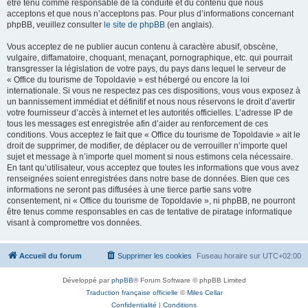
être tenu comme responsable de la conduite et du contenu que nous
acceptons et que nous n’acceptons pas. Pour plus d’informations concernant
phpBB, veuillez consulter
le site de phpBB
(en anglais).
Vous acceptez de ne publier aucun contenu à caractère abusif, obscène,
vulgaire, diffamatoire, choquant, menaçant, pornographique, etc. qui pourrait
transgresser la législation de votre pays, du pays dans lequel le serveur de
« Office du tourisme de Topoldavie » est hébergé ou encore la loi
internationale. Si vous ne respectez pas ces dispositions, vous vous exposez à
un bannissement immédiat et définitif et nous nous réservons le droit d’avertir
votre fournisseur d’accès à internet et les autorités officielles. L’adresse IP de
tous les messages est enregistrée afin d’aider au renforcement de ces
conditions. Vous acceptez le fait que « Office du tourisme de Topoldavie » ait le
droit de supprimer, de modifier, de déplacer ou de verrouiller n’importe quel
sujet et message à n’importe quel moment si nous estimons cela nécessaire.
En tant qu’utilisateur, vous acceptez que toutes les informations que vous avez
renseignées soient enregistrées dans notre base de données. Bien que ces
informations ne seront pas diffusées à une tierce partie sans votre
consentement, ni « Office du tourisme de Topoldavie », ni phpBB, ne pourront
être tenus comme responsables en cas de tentative de piratage informatique
visant à compromettre vos données.
Accueil du forum
Supprimer les cookies
Fuseau horaire sur
UTC+02:00
Développé par
phpBB
® Forum Software © phpBB Limited
Traduction française officielle
©
Miles Cellar
Confidentialité
|
Conditions