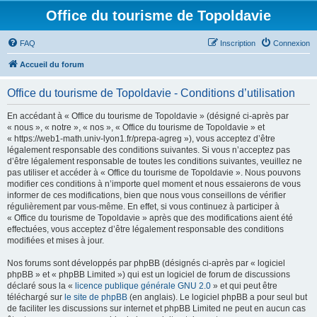
Office du tourisme de Topoldavie
FAQ
Inscription
Connexion
Accueil du forum
Office du tourisme de Topoldavie - Conditions d’utilisation
En accédant à « Office du tourisme de Topoldavie » (désigné ci-après par
« nous », « notre », « nos », « Office du tourisme de Topoldavie » et
« https://web1-math.univ-lyon1.fr/prepa-agreg »), vous acceptez d’être
légalement responsable des conditions suivantes. Si vous n’acceptez pas
d’être légalement responsable de toutes les conditions suivantes, veuillez ne
pas utiliser et accéder à « Office du tourisme de Topoldavie ». Nous pouvons
modifier ces conditions à n’importe quel moment et nous essaierons de vous
informer de ces modifications, bien que nous vous conseillons de vérifier
régulièrement par vous-même. En effet, si vous continuez à participer à
« Office du tourisme de Topoldavie » après que des modifications aient été
effectuées, vous acceptez d’être légalement responsable des conditions
modifiées et mises à jour.
Nos forums sont développés par phpBB (désignés ci-après par « logiciel
phpBB » et « phpBB Limited ») qui est un logiciel de forum de discussions
déclaré sous la «
licence publique générale GNU 2.0
» et qui peut être
téléchargé sur
le site de phpBB
(en anglais). Le logiciel phpBB a pour seul but
de faciliter les discussions sur internet et phpBB Limited ne peut en aucun cas