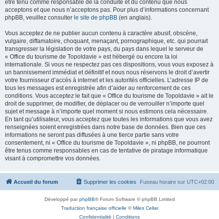
être tenu comme responsable de la conduite et du contenu que nous
acceptons et que nous n’acceptons pas. Pour plus d’informations concernant
phpBB, veuillez consulter
le site de phpBB
(en anglais).
Vous acceptez de ne publier aucun contenu à caractère abusif, obscène,
vulgaire, diffamatoire, choquant, menaçant, pornographique, etc. qui pourrait
transgresser la législation de votre pays, du pays dans lequel le serveur de
« Office du tourisme de Topoldavie » est hébergé ou encore la loi
internationale. Si vous ne respectez pas ces dispositions, vous vous exposez à
un bannissement immédiat et définitif et nous nous réservons le droit d’avertir
votre fournisseur d’accès à internet et les autorités officielles. L’adresse IP de
tous les messages est enregistrée afin d’aider au renforcement de ces
conditions. Vous acceptez le fait que « Office du tourisme de Topoldavie » ait le
droit de supprimer, de modifier, de déplacer ou de verrouiller n’importe quel
sujet et message à n’importe quel moment si nous estimons cela nécessaire.
En tant qu’utilisateur, vous acceptez que toutes les informations que vous avez
renseignées soient enregistrées dans notre base de données. Bien que ces
informations ne seront pas diffusées à une tierce partie sans votre
consentement, ni « Office du tourisme de Topoldavie », ni phpBB, ne pourront
être tenus comme responsables en cas de tentative de piratage informatique
visant à compromettre vos données.
Accueil du forum
Supprimer les cookies
Fuseau horaire sur
UTC+02:00
Développé par
phpBB
® Forum Software © phpBB Limited
Traduction française officielle
©
Miles Cellar
Confidentialité
|
Conditions