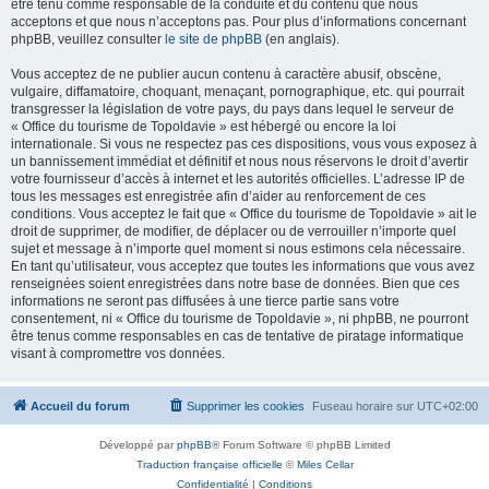
être tenu comme responsable de la conduite et du contenu que nous
acceptons et que nous n’acceptons pas. Pour plus d’informations concernant
phpBB, veuillez consulter
le site de phpBB
(en anglais).
Vous acceptez de ne publier aucun contenu à caractère abusif, obscène,
vulgaire, diffamatoire, choquant, menaçant, pornographique, etc. qui pourrait
transgresser la législation de votre pays, du pays dans lequel le serveur de
« Office du tourisme de Topoldavie » est hébergé ou encore la loi
internationale. Si vous ne respectez pas ces dispositions, vous vous exposez à
un bannissement immédiat et définitif et nous nous réservons le droit d’avertir
votre fournisseur d’accès à internet et les autorités officielles. L’adresse IP de
tous les messages est enregistrée afin d’aider au renforcement de ces
conditions. Vous acceptez le fait que « Office du tourisme de Topoldavie » ait le
droit de supprimer, de modifier, de déplacer ou de verrouiller n’importe quel
sujet et message à n’importe quel moment si nous estimons cela nécessaire.
En tant qu’utilisateur, vous acceptez que toutes les informations que vous avez
renseignées soient enregistrées dans notre base de données. Bien que ces
informations ne seront pas diffusées à une tierce partie sans votre
consentement, ni « Office du tourisme de Topoldavie », ni phpBB, ne pourront
être tenus comme responsables en cas de tentative de piratage informatique
visant à compromettre vos données.
Accueil du forum
Supprimer les cookies
Fuseau horaire sur
UTC+02:00
Développé par
phpBB
® Forum Software © phpBB Limited
Traduction française officielle
©
Miles Cellar
Confidentialité
|
Conditions