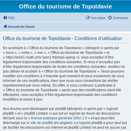
Office du tourisme de Topoldavie
FAQ
Inscription
Connexion
Accueil du forum
Office du tourisme de Topoldavie - Conditions d’utilisation
En accédant à « Office du tourisme de Topoldavie » (désigné ci-après par
« nous », « notre », « nos », « Office du tourisme de Topoldavie » et
« https://web1-math.univ-lyon1.fr/prepa-agreg »), vous acceptez d’être
légalement responsable des conditions suivantes. Si vous n’acceptez pas
d’être légalement responsable de toutes les conditions suivantes, veuillez ne
pas utiliser et accéder à « Office du tourisme de Topoldavie ». Nous pouvons
modifier ces conditions à n’importe quel moment et nous essaierons de vous
informer de ces modifications, bien que nous vous conseillons de vérifier
régulièrement par vous-même. En effet, si vous continuez à participer à
« Office du tourisme de Topoldavie » après que des modifications aient été
effectuées, vous acceptez d’être légalement responsable des conditions
modifiées et mises à jour.
Nos forums sont développés par phpBB (désignés ci-après par « logiciel
phpBB » et « phpBB Limited ») qui est un logiciel de forum de discussions
déclaré sous la «
licence publique générale GNU 2.0
» et qui peut être
téléchargé sur
le site de phpBB
(en anglais). Le logiciel phpBB a pour seul but
de faciliter les discussions sur internet et phpBB Limited ne peut en aucun cas