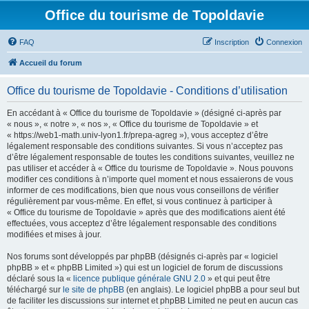
Office du tourisme de Topoldavie
FAQ
Inscription
Connexion
Accueil du forum
Office du tourisme de Topoldavie - Conditions d’utilisation
En accédant à « Office du tourisme de Topoldavie » (désigné ci-après par
« nous », « notre », « nos », « Office du tourisme de Topoldavie » et
« https://web1-math.univ-lyon1.fr/prepa-agreg »), vous acceptez d’être
légalement responsable des conditions suivantes. Si vous n’acceptez pas
d’être légalement responsable de toutes les conditions suivantes, veuillez ne
pas utiliser et accéder à « Office du tourisme de Topoldavie ». Nous pouvons
modifier ces conditions à n’importe quel moment et nous essaierons de vous
informer de ces modifications, bien que nous vous conseillons de vérifier
régulièrement par vous-même. En effet, si vous continuez à participer à
« Office du tourisme de Topoldavie » après que des modifications aient été
effectuées, vous acceptez d’être légalement responsable des conditions
modifiées et mises à jour.
Nos forums sont développés par phpBB (désignés ci-après par « logiciel
phpBB » et « phpBB Limited ») qui est un logiciel de forum de discussions
déclaré sous la «
licence publique générale GNU 2.0
» et qui peut être
téléchargé sur
le site de phpBB
(en anglais). Le logiciel phpBB a pour seul but
de faciliter les discussions sur internet et phpBB Limited ne peut en aucun cas