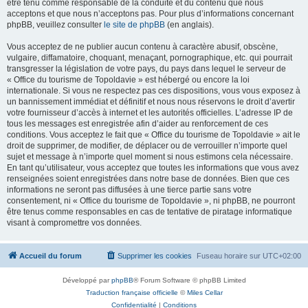
être tenu comme responsable de la conduite et du contenu que nous
acceptons et que nous n’acceptons pas. Pour plus d’informations concernant
phpBB, veuillez consulter
le site de phpBB
(en anglais).
Vous acceptez de ne publier aucun contenu à caractère abusif, obscène,
vulgaire, diffamatoire, choquant, menaçant, pornographique, etc. qui pourrait
transgresser la législation de votre pays, du pays dans lequel le serveur de
« Office du tourisme de Topoldavie » est hébergé ou encore la loi
internationale. Si vous ne respectez pas ces dispositions, vous vous exposez à
un bannissement immédiat et définitif et nous nous réservons le droit d’avertir
votre fournisseur d’accès à internet et les autorités officielles. L’adresse IP de
tous les messages est enregistrée afin d’aider au renforcement de ces
conditions. Vous acceptez le fait que « Office du tourisme de Topoldavie » ait le
droit de supprimer, de modifier, de déplacer ou de verrouiller n’importe quel
sujet et message à n’importe quel moment si nous estimons cela nécessaire.
En tant qu’utilisateur, vous acceptez que toutes les informations que vous avez
renseignées soient enregistrées dans notre base de données. Bien que ces
informations ne seront pas diffusées à une tierce partie sans votre
consentement, ni « Office du tourisme de Topoldavie », ni phpBB, ne pourront
être tenus comme responsables en cas de tentative de piratage informatique
visant à compromettre vos données.
Accueil du forum
Supprimer les cookies
Fuseau horaire sur
UTC+02:00
Développé par
phpBB
® Forum Software © phpBB Limited
Traduction française officielle
©
Miles Cellar
Confidentialité
|
Conditions