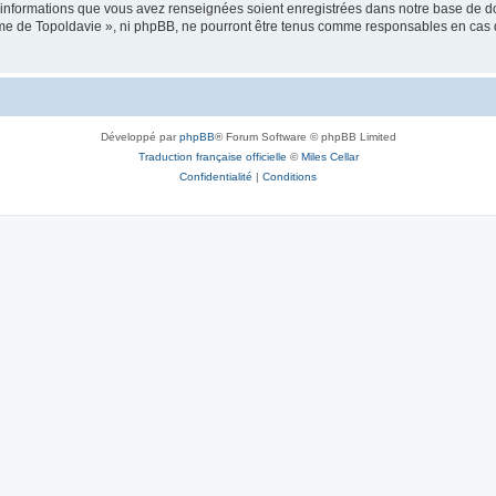
es informations que vous avez renseignées soient enregistrées dans notre base de 
isme de Topoldavie », ni phpBB, ne pourront être tenus comme responsables en cas 
Développé par
phpBB
® Forum Software © phpBB Limited
Traduction française officielle
©
Miles Cellar
Confidentialité
|
Conditions