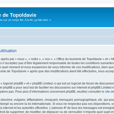
e de Topoldavie
sur un corps fini. À la fin, ça fait zéro. »
tilisation
après par « nous », « notre », « nos », « Office du tourisme de Topoldavie » et « h
 n’acceptez pas d’être légalement responsable de toutes les conditions suivantes, v
e quel moment et nous essaierons de vous informer de ces modifications, bien que 
ourisme de Topoldavie » après que des modifications aient été effectuées, vous acce
 logiciel phpBB » et « phpBB Limited ») qui est un logiciel de forum de discussio
iel phpBB a pour seul but de faciliter les discussions sur internet et phpBB Limit
ptons pas. Pour plus d’informations concernant phpBB, veuillez consulter
le site 
obscène, vulgaire, diffamatoire, choquant, menaçant, pornographique, etc. qui pourr
ébergé ou encore la loi internationale. Si vous ne respectez pas ces dispositions, 
 à internet et les autorités officielles. L’adresse IP de tous les messages est enregi
e droit de supprimer, de modifier, de déplacer ou de verrouiller n’importe quel suje