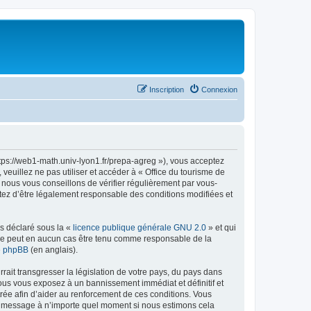
Inscription
Connexion
ttps://web1-math.univ-lyon1.fr/prepa-agreg »), vous acceptez
euillez ne pas utiliser et accéder à « Office du tourisme de
nous vous conseillons de vérifier régulièrement par vous-
ptez d’être légalement responsable des conditions modifiées et
ns déclaré sous la «
licence publique générale GNU 2.0
» et qui
ed ne peut en aucun cas être tenu comme responsable de la
de phpBB
(en anglais).
ait transgresser la législation de votre pays, du pays dans
vous vous exposez à un bannissement immédiat et définitif et
strée afin d’aider au renforcement de ces conditions. Vous
t et message à n’importe quel moment si nous estimons cela