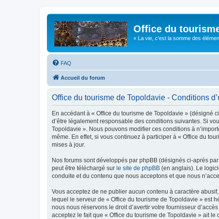
Office du tourism
« La vie, c'est la somme des éléments 
FAQ
Accueil du forum
Office du tourisme de Topoldavie - Conditions d’u
En accédant à « Office du tourisme de Topoldavie » (désigné ci-
d’être légalement responsable des conditions suivantes. Si vous
Topoldavie ». Nous pouvons modifier ces conditions à n’import
même. En effet, si vous continuez à participer à « Office du t
mises à jour.
Nos forums sont développés par phpBB (désignés ci-après par «
peut être téléchargé sur
le site de phpBB
(en anglais). Le logic
conduite et du contenu que nous acceptons et que nous n’acce
Vous acceptez de ne publier aucun contenu à caractère abusif, 
lequel le serveur de « Office du tourisme de Topoldavie » est h
nous nous réservons le droit d’avertir votre fournisseur d’accès
acceptez le fait que « Office du tourisme de Topoldavie » ait l