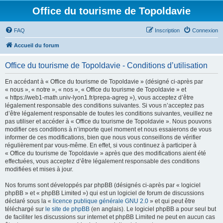
Office du tourisme de Topoldavie
FAQ
Inscription
Connexion
Accueil du forum
Office du tourisme de Topoldavie - Conditions d’utilisation
En accédant à « Office du tourisme de Topoldavie » (désigné ci-après par
« nous », « notre », « nos », « Office du tourisme de Topoldavie » et
« https://web1-math.univ-lyon1.fr/prepa-agreg »), vous acceptez d’être
légalement responsable des conditions suivantes. Si vous n’acceptez pas
d’être légalement responsable de toutes les conditions suivantes, veuillez ne
pas utiliser et accéder à « Office du tourisme de Topoldavie ». Nous pouvons
modifier ces conditions à n’importe quel moment et nous essaierons de vous
informer de ces modifications, bien que nous vous conseillons de vérifier
régulièrement par vous-même. En effet, si vous continuez à participer à
« Office du tourisme de Topoldavie » après que des modifications aient été
effectuées, vous acceptez d’être légalement responsable des conditions
modifiées et mises à jour.
Nos forums sont développés par phpBB (désignés ci-après par « logiciel
phpBB » et « phpBB Limited ») qui est un logiciel de forum de discussions
déclaré sous la «
licence publique générale GNU 2.0
» et qui peut être
téléchargé sur
le site de phpBB
(en anglais). Le logiciel phpBB a pour seul but
de faciliter les discussions sur internet et phpBB Limited ne peut en aucun cas