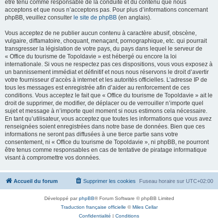
être tenu comme responsable de la conduite et du contenu que nous
acceptons et que nous n’acceptons pas. Pour plus d’informations concernant
phpBB, veuillez consulter
le site de phpBB
(en anglais).
Vous acceptez de ne publier aucun contenu à caractère abusif, obscène,
vulgaire, diffamatoire, choquant, menaçant, pornographique, etc. qui pourrait
transgresser la législation de votre pays, du pays dans lequel le serveur de
« Office du tourisme de Topoldavie » est hébergé ou encore la loi
internationale. Si vous ne respectez pas ces dispositions, vous vous exposez à
un bannissement immédiat et définitif et nous nous réservons le droit d’avertir
votre fournisseur d’accès à internet et les autorités officielles. L’adresse IP de
tous les messages est enregistrée afin d’aider au renforcement de ces
conditions. Vous acceptez le fait que « Office du tourisme de Topoldavie » ait le
droit de supprimer, de modifier, de déplacer ou de verrouiller n’importe quel
sujet et message à n’importe quel moment si nous estimons cela nécessaire.
En tant qu’utilisateur, vous acceptez que toutes les informations que vous avez
renseignées soient enregistrées dans notre base de données. Bien que ces
informations ne seront pas diffusées à une tierce partie sans votre
consentement, ni « Office du tourisme de Topoldavie », ni phpBB, ne pourront
être tenus comme responsables en cas de tentative de piratage informatique
visant à compromettre vos données.
Accueil du forum
Supprimer les cookies
Fuseau horaire sur
UTC+02:00
Développé par
phpBB
® Forum Software © phpBB Limited
Traduction française officielle
©
Miles Cellar
Confidentialité
|
Conditions