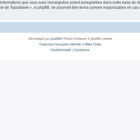
es informations que vous avez renseignées soient enregistrées dans notre base de 
isme de Topoldavie », ni phpBB, ne pourront être tenus comme responsables en cas 
Développé par
phpBB
® Forum Software © phpBB Limited
Traduction française officielle
©
Miles Cellar
Confidentialité
|
Conditions