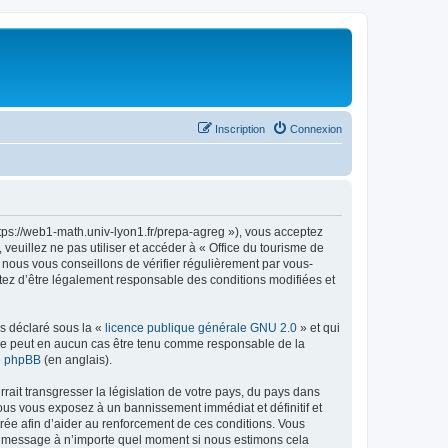
Inscription
Connexion
ttps://web1-math.univ-lyon1.fr/prepa-agreg »), vous acceptez
euillez ne pas utiliser et accéder à « Office du tourisme de
nous vous conseillons de vérifier régulièrement par vous-
ptez d’être légalement responsable des conditions modifiées et
ns déclaré sous la «
licence publique générale GNU 2.0
» et qui
ed ne peut en aucun cas être tenu comme responsable de la
de phpBB
(en anglais).
ait transgresser la législation de votre pays, du pays dans
vous vous exposez à un bannissement immédiat et définitif et
strée afin d’aider au renforcement de ces conditions. Vous
t et message à n’importe quel moment si nous estimons cela