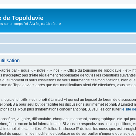
e de Topoldavie
sur un corps fini. À la fin, ça fait zéro. »
tilisation
après par « nous », « notre », « nos », « Office du tourisme de Topoldavie » et « h
 n’acceptez pas d’être légalement responsable de toutes les conditions suivantes, v
e quel moment et nous essaierons de vous informer de ces modifications, bien que 
ourisme de Topoldavie » après que des modifications aient été effectuées, vous acce
 logiciel phpBB » et « phpBB Limited ») qui est un logiciel de forum de discussio
iel phpBB a pour seul but de faciliter les discussions sur internet et phpBB Limit
ptons pas. Pour plus d’informations concernant phpBB, veuillez consulter
le site 
obscène, vulgaire, diffamatoire, choquant, menaçant, pornographique, etc. qui pourr
ébergé ou encore la loi internationale. Si vous ne respectez pas ces dispositions, 
 à internet et les autorités officielles. L’adresse IP de tous les messages est enregi
e droit de supprimer, de modifier, de déplacer ou de verrouiller n’importe quel suje