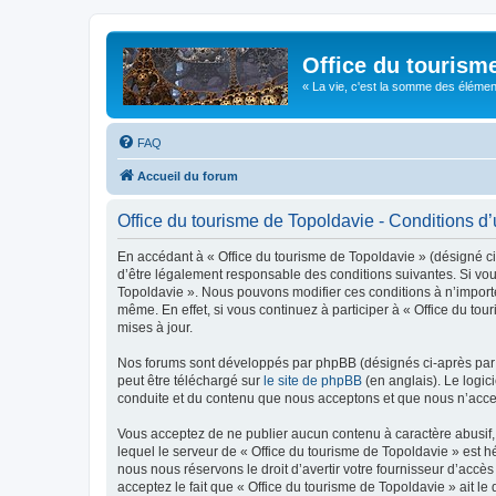
Office du tourism
« La vie, c'est la somme des éléments 
FAQ
Accueil du forum
Office du tourisme de Topoldavie - Conditions d’u
En accédant à « Office du tourisme de Topoldavie » (désigné ci-
d’être légalement responsable des conditions suivantes. Si vous
Topoldavie ». Nous pouvons modifier ces conditions à n’import
même. En effet, si vous continuez à participer à « Office du t
mises à jour.
Nos forums sont développés par phpBB (désignés ci-après par «
peut être téléchargé sur
le site de phpBB
(en anglais). Le logic
conduite et du contenu que nous acceptons et que nous n’acce
Vous acceptez de ne publier aucun contenu à caractère abusif, 
lequel le serveur de « Office du tourisme de Topoldavie » est h
nous nous réservons le droit d’avertir votre fournisseur d’accès
acceptez le fait que « Office du tourisme de Topoldavie » ait l