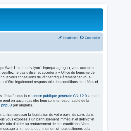
Inscription
Connexion
ttps://web1-math.univ-lyon1.fr/prepa-agreg »), vous acceptez
euillez ne pas utiliser et accéder à « Office du tourisme de
nous vous conseillons de vérifier régulièrement par vous-
ptez d’être légalement responsable des conditions modifiées et
ns déclaré sous la «
licence publique générale GNU 2.0
» et qui
ed ne peut en aucun cas être tenu comme responsable de la
de phpBB
(en anglais).
ait transgresser la législation de votre pays, du pays dans
vous vous exposez à un bannissement immédiat et définitif et
strée afin d’aider au renforcement de ces conditions. Vous
t et message à n’importe quel moment si nous estimons cela