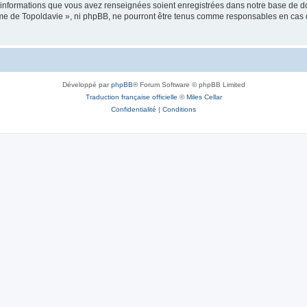
es informations que vous avez renseignées soient enregistrées dans notre base de 
isme de Topoldavie », ni phpBB, ne pourront être tenus comme responsables en cas 
Développé par
phpBB
® Forum Software © phpBB Limited
Traduction française officielle
©
Miles Cellar
Confidentialité
|
Conditions