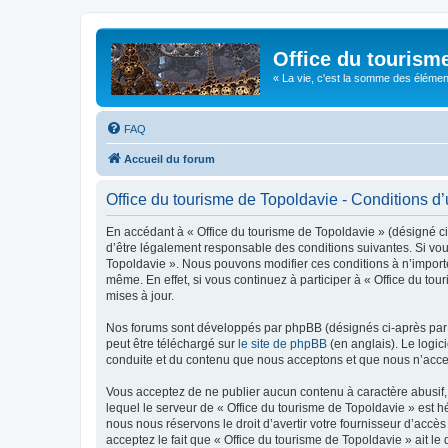
Office du tourism
« La vie, c'est la somme des éléments 
FAQ
Accueil du forum
Office du tourisme de Topoldavie - Conditions d’u
En accédant à « Office du tourisme de Topoldavie » (désigné ci-
d’être légalement responsable des conditions suivantes. Si vous
Topoldavie ». Nous pouvons modifier ces conditions à n’import
même. En effet, si vous continuez à participer à « Office du t
mises à jour.
Nos forums sont développés par phpBB (désignés ci-après par «
peut être téléchargé sur
le site de phpBB
(en anglais). Le logic
conduite et du contenu que nous acceptons et que nous n’acce
Vous acceptez de ne publier aucun contenu à caractère abusif, 
lequel le serveur de « Office du tourisme de Topoldavie » est h
nous nous réservons le droit d’avertir votre fournisseur d’accès
acceptez le fait que « Office du tourisme de Topoldavie » ait l