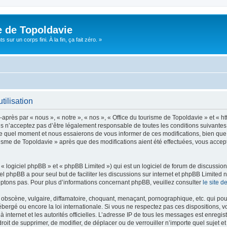
e de Topoldavie
sur un corps fini. À la fin, ça fait zéro. »
tilisation
après par « nous », « notre », « nos », « Office du tourisme de Topoldavie » et « h
 n’acceptez pas d’être légalement responsable de toutes les conditions suivantes, v
e quel moment et nous essaierons de vous informer de ces modifications, bien que 
ourisme de Topoldavie » après que des modifications aient été effectuées, vous acce
 logiciel phpBB » et « phpBB Limited ») qui est un logiciel de forum de discussio
iel phpBB a pour seul but de faciliter les discussions sur internet et phpBB Limit
ptons pas. Pour plus d’informations concernant phpBB, veuillez consulter
le site 
obscène, vulgaire, diffamatoire, choquant, menaçant, pornographique, etc. qui pourr
ébergé ou encore la loi internationale. Si vous ne respectez pas ces dispositions, 
 à internet et les autorités officielles. L’adresse IP de tous les messages est enregi
e droit de supprimer, de modifier, de déplacer ou de verrouiller n’importe quel suje