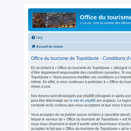
Office du tourism
« La vie, c'est la somme des éléments 
FAQ
Accueil du forum
Office du tourisme de Topoldavie - Conditions d’u
En accédant à « Office du tourisme de Topoldavie » (désigné ci-
d’être légalement responsable des conditions suivantes. Si vous
Topoldavie ». Nous pouvons modifier ces conditions à n’import
même. En effet, si vous continuez à participer à « Office du t
mises à jour.
Nos forums sont développés par phpBB (désignés ci-après par «
peut être téléchargé sur
le site de phpBB
(en anglais). Le logic
conduite et du contenu que nous acceptons et que nous n’acce
Vous acceptez de ne publier aucun contenu à caractère abusif, 
lequel le serveur de « Office du tourisme de Topoldavie » est h
nous nous réservons le droit d’avertir votre fournisseur d’accès
acceptez le fait que « Office du tourisme de Topoldavie » ait l