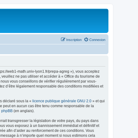
Inscription
Connexion
ttps://web1-math.univ-lyon1.fr/prepa-agreg »), vous acceptez
euillez ne pas utiliser et accéder à « Office du tourisme de
nous vous conseillons de vérifier régulièrement par vous-
ptez d’être légalement responsable des conditions modifiées et
ns déclaré sous la «
licence publique générale GNU 2.0
» et qui
ed ne peut en aucun cas être tenu comme responsable de la
de phpBB
(en anglais).
ait transgresser la législation de votre pays, du pays dans
vous vous exposez à un bannissement immédiat et définitif et
strée afin d’aider au renforcement de ces conditions. Vous
t et message à n’importe quel moment si nous estimons cela