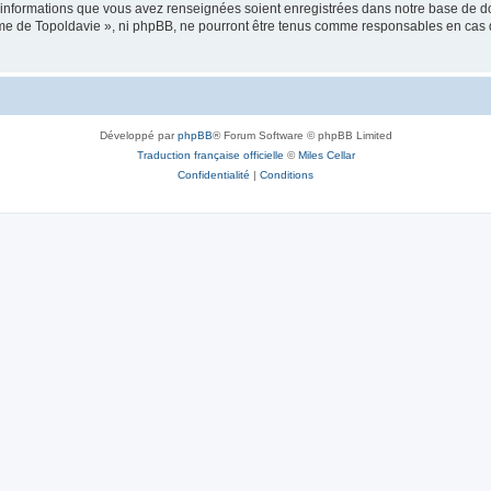
es informations que vous avez renseignées soient enregistrées dans notre base de 
isme de Topoldavie », ni phpBB, ne pourront être tenus comme responsables en cas 
Développé par
phpBB
® Forum Software © phpBB Limited
Traduction française officielle
©
Miles Cellar
Confidentialité
|
Conditions