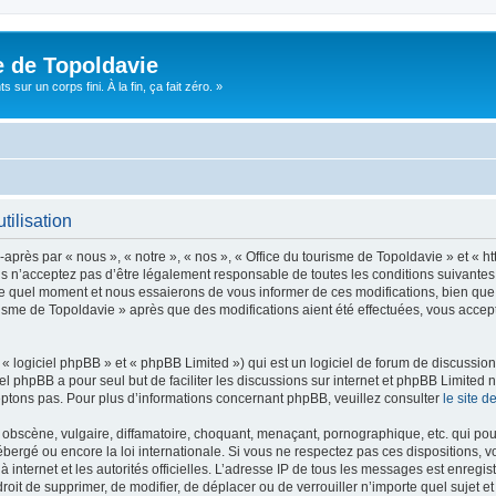
e de Topoldavie
sur un corps fini. À la fin, ça fait zéro. »
tilisation
après par « nous », « notre », « nos », « Office du tourisme de Topoldavie » et « h
 n’acceptez pas d’être légalement responsable de toutes les conditions suivantes, v
e quel moment et nous essaierons de vous informer de ces modifications, bien que 
ourisme de Topoldavie » après que des modifications aient été effectuées, vous acce
 logiciel phpBB » et « phpBB Limited ») qui est un logiciel de forum de discussio
iel phpBB a pour seul but de faciliter les discussions sur internet et phpBB Limit
ptons pas. Pour plus d’informations concernant phpBB, veuillez consulter
le site 
obscène, vulgaire, diffamatoire, choquant, menaçant, pornographique, etc. qui pourr
ébergé ou encore la loi internationale. Si vous ne respectez pas ces dispositions, 
 à internet et les autorités officielles. L’adresse IP de tous les messages est enregi
e droit de supprimer, de modifier, de déplacer ou de verrouiller n’importe quel suje