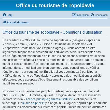
Office du tourisme de Topoldavie
FAQ
Inscription
Connexion
Accueil du forum
Office du tourisme de Topoldavie - Conditions d’utilisation
En accédant à « Office du tourisme de Topoldavie » (désigné ci-après par
« nous », « notre », « nos », « Office du tourisme de Topoldavie » et
« https://web1-math.univ-lyon1.fr/prepa-agreg »), vous acceptez d’être
légalement responsable des conditions suivantes. Si vous n’acceptez pas
d’être légalement responsable de toutes les conditions suivantes, veuillez ne
pas utiliser et accéder à « Office du tourisme de Topoldavie ». Nous pouvons
modifier ces conditions à n’importe quel moment et nous essaierons de vous
informer de ces modifications, bien que nous vous conseillons de vérifier
régulièrement par vous-même. En effet, si vous continuez à participer à
« Office du tourisme de Topoldavie » après que des modifications aient été
effectuées, vous acceptez d’être légalement responsable des conditions
modifiées et mises à jour.
Nos forums sont développés par phpBB (désignés ci-après par « logiciel
phpBB » et « phpBB Limited ») qui est un logiciel de forum de discussions
déclaré sous la «
licence publique générale GNU 2.0
» et qui peut être
téléchargé sur
le site de phpBB
(en anglais). Le logiciel phpBB a pour seul but
de faciliter les discussions sur internet et phpBB Limited ne peut en aucun cas