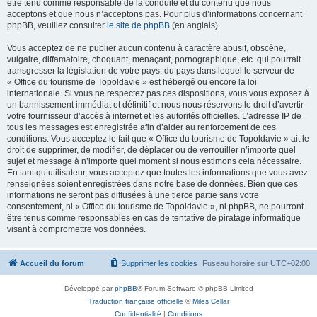
être tenu comme responsable de la conduite et du contenu que nous
acceptons et que nous n’acceptons pas. Pour plus d’informations concernant
phpBB, veuillez consulter
le site de phpBB
(en anglais).
Vous acceptez de ne publier aucun contenu à caractère abusif, obscène,
vulgaire, diffamatoire, choquant, menaçant, pornographique, etc. qui pourrait
transgresser la législation de votre pays, du pays dans lequel le serveur de
« Office du tourisme de Topoldavie » est hébergé ou encore la loi
internationale. Si vous ne respectez pas ces dispositions, vous vous exposez à
un bannissement immédiat et définitif et nous nous réservons le droit d’avertir
votre fournisseur d’accès à internet et les autorités officielles. L’adresse IP de
tous les messages est enregistrée afin d’aider au renforcement de ces
conditions. Vous acceptez le fait que « Office du tourisme de Topoldavie » ait le
droit de supprimer, de modifier, de déplacer ou de verrouiller n’importe quel
sujet et message à n’importe quel moment si nous estimons cela nécessaire.
En tant qu’utilisateur, vous acceptez que toutes les informations que vous avez
renseignées soient enregistrées dans notre base de données. Bien que ces
informations ne seront pas diffusées à une tierce partie sans votre
consentement, ni « Office du tourisme de Topoldavie », ni phpBB, ne pourront
être tenus comme responsables en cas de tentative de piratage informatique
visant à compromettre vos données.
Accueil du forum
Supprimer les cookies
Fuseau horaire sur
UTC+02:00
Développé par
phpBB
® Forum Software © phpBB Limited
Traduction française officielle
©
Miles Cellar
Confidentialité
|
Conditions