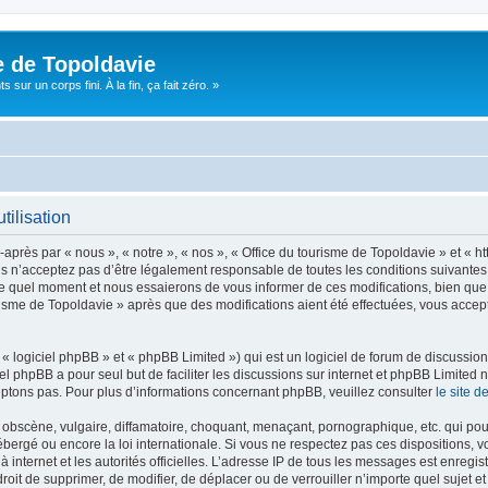
e de Topoldavie
sur un corps fini. À la fin, ça fait zéro. »
tilisation
après par « nous », « notre », « nos », « Office du tourisme de Topoldavie » et « h
 n’acceptez pas d’être légalement responsable de toutes les conditions suivantes, v
e quel moment et nous essaierons de vous informer de ces modifications, bien que 
ourisme de Topoldavie » après que des modifications aient été effectuées, vous acce
 logiciel phpBB » et « phpBB Limited ») qui est un logiciel de forum de discussio
iel phpBB a pour seul but de faciliter les discussions sur internet et phpBB Limit
ptons pas. Pour plus d’informations concernant phpBB, veuillez consulter
le site 
obscène, vulgaire, diffamatoire, choquant, menaçant, pornographique, etc. qui pourr
ébergé ou encore la loi internationale. Si vous ne respectez pas ces dispositions, 
 à internet et les autorités officielles. L’adresse IP de tous les messages est enregi
e droit de supprimer, de modifier, de déplacer ou de verrouiller n’importe quel suje