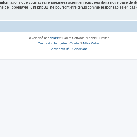
es informations que vous avez renseignées soient enregistrées dans notre base de 
isme de Topoldavie », ni phpBB, ne pourront être tenus comme responsables en cas 
Développé par
phpBB
® Forum Software © phpBB Limited
Traduction française officielle
©
Miles Cellar
Confidentialité
|
Conditions