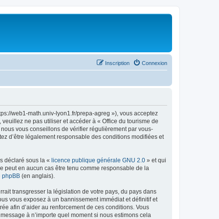
Inscription
Connexion
ttps://web1-math.univ-lyon1.fr/prepa-agreg »), vous acceptez
euillez ne pas utiliser et accéder à « Office du tourisme de
nous vous conseillons de vérifier régulièrement par vous-
ptez d’être légalement responsable des conditions modifiées et
ns déclaré sous la «
licence publique générale GNU 2.0
» et qui
ed ne peut en aucun cas être tenu comme responsable de la
de phpBB
(en anglais).
ait transgresser la législation de votre pays, du pays dans
vous vous exposez à un bannissement immédiat et définitif et
strée afin d’aider au renforcement de ces conditions. Vous
t et message à n’importe quel moment si nous estimons cela