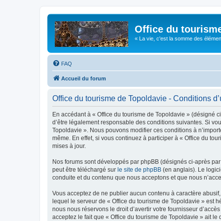
Office du tourism
« La vie, c'est la somme des éléments 
FAQ
Accueil du forum
Office du tourisme de Topoldavie - Conditions d’u
En accédant à « Office du tourisme de Topoldavie » (désigné ci-
d’être légalement responsable des conditions suivantes. Si vous
Topoldavie ». Nous pouvons modifier ces conditions à n’import
même. En effet, si vous continuez à participer à « Office du t
mises à jour.
Nos forums sont développés par phpBB (désignés ci-après par «
peut être téléchargé sur
le site de phpBB
(en anglais). Le logic
conduite et du contenu que nous acceptons et que nous n’acce
Vous acceptez de ne publier aucun contenu à caractère abusif, 
lequel le serveur de « Office du tourisme de Topoldavie » est h
nous nous réservons le droit d’avertir votre fournisseur d’accès
acceptez le fait que « Office du tourisme de Topoldavie » ait l