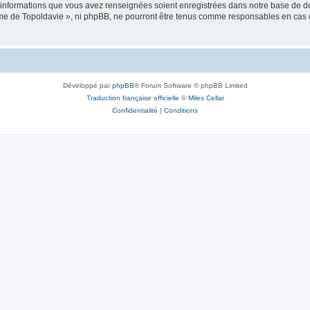
es informations que vous avez renseignées soient enregistrées dans notre base de 
isme de Topoldavie », ni phpBB, ne pourront être tenus comme responsables en cas 
Développé par
phpBB
® Forum Software © phpBB Limited
Traduction française officielle
©
Miles Cellar
Confidentialité
|
Conditions