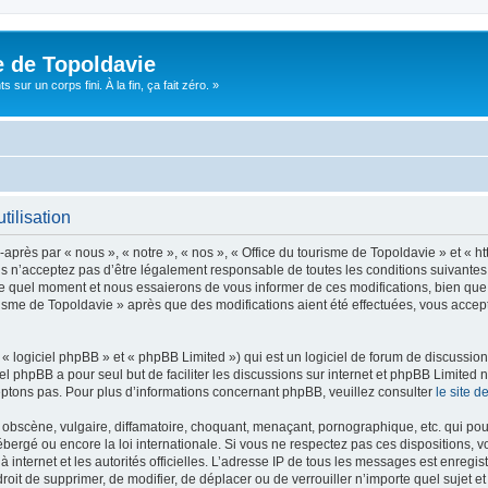
e de Topoldavie
sur un corps fini. À la fin, ça fait zéro. »
tilisation
après par « nous », « notre », « nos », « Office du tourisme de Topoldavie » et « h
 n’acceptez pas d’être légalement responsable de toutes les conditions suivantes, v
e quel moment et nous essaierons de vous informer de ces modifications, bien que 
ourisme de Topoldavie » après que des modifications aient été effectuées, vous acce
 logiciel phpBB » et « phpBB Limited ») qui est un logiciel de forum de discussio
iel phpBB a pour seul but de faciliter les discussions sur internet et phpBB Limit
ptons pas. Pour plus d’informations concernant phpBB, veuillez consulter
le site 
obscène, vulgaire, diffamatoire, choquant, menaçant, pornographique, etc. qui pourr
ébergé ou encore la loi internationale. Si vous ne respectez pas ces dispositions, 
 à internet et les autorités officielles. L’adresse IP de tous les messages est enregi
e droit de supprimer, de modifier, de déplacer ou de verrouiller n’importe quel suje