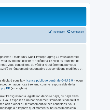
Inscription
Connexion
ttps://web1-math.univ-lyon1.fr/prepa-agreg »), vous acceptez
euillez ne pas utiliser et accéder à « Office du tourisme de
nous vous conseillons de vérifier régulièrement par vous-
ptez d’être légalement responsable des conditions modifiées et
ns déclaré sous la «
licence publique générale GNU 2.0
» et qui
ed ne peut en aucun cas être tenu comme responsable de la
de phpBB
(en anglais).
ait transgresser la législation de votre pays, du pays dans
vous vous exposez à un bannissement immédiat et définitif et
strée afin d’aider au renforcement de ces conditions. Vous
t et message à n’importe quel moment si nous estimons cela