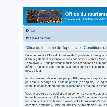
Office du tourism
« La vie, c'est la somme des éléments 
FAQ
Accueil du forum
Office du tourisme de Topoldavie - Conditions d’u
En accédant à « Office du tourisme de Topoldavie » (désigné ci-
d’être légalement responsable des conditions suivantes. Si vous
Topoldavie ». Nous pouvons modifier ces conditions à n’import
même. En effet, si vous continuez à participer à « Office du t
mises à jour.
Nos forums sont développés par phpBB (désignés ci-après par «
peut être téléchargé sur
le site de phpBB
(en anglais). Le logic
conduite et du contenu que nous acceptons et que nous n’acce
Vous acceptez de ne publier aucun contenu à caractère abusif, 
lequel le serveur de « Office du tourisme de Topoldavie » est h
nous nous réservons le droit d’avertir votre fournisseur d’accès
acceptez le fait que « Office du tourisme de Topoldavie » ait l