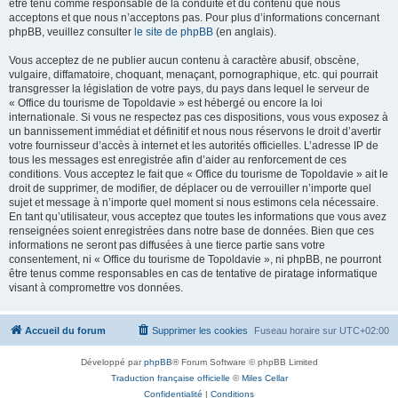
être tenu comme responsable de la conduite et du contenu que nous
acceptons et que nous n’acceptons pas. Pour plus d’informations concernant
phpBB, veuillez consulter
le site de phpBB
(en anglais).
Vous acceptez de ne publier aucun contenu à caractère abusif, obscène,
vulgaire, diffamatoire, choquant, menaçant, pornographique, etc. qui pourrait
transgresser la législation de votre pays, du pays dans lequel le serveur de
« Office du tourisme de Topoldavie » est hébergé ou encore la loi
internationale. Si vous ne respectez pas ces dispositions, vous vous exposez à
un bannissement immédiat et définitif et nous nous réservons le droit d’avertir
votre fournisseur d’accès à internet et les autorités officielles. L’adresse IP de
tous les messages est enregistrée afin d’aider au renforcement de ces
conditions. Vous acceptez le fait que « Office du tourisme de Topoldavie » ait le
droit de supprimer, de modifier, de déplacer ou de verrouiller n’importe quel
sujet et message à n’importe quel moment si nous estimons cela nécessaire.
En tant qu’utilisateur, vous acceptez que toutes les informations que vous avez
renseignées soient enregistrées dans notre base de données. Bien que ces
informations ne seront pas diffusées à une tierce partie sans votre
consentement, ni « Office du tourisme de Topoldavie », ni phpBB, ne pourront
être tenus comme responsables en cas de tentative de piratage informatique
visant à compromettre vos données.
Accueil du forum
Supprimer les cookies
Fuseau horaire sur
UTC+02:00
Développé par
phpBB
® Forum Software © phpBB Limited
Traduction française officielle
©
Miles Cellar
Confidentialité
|
Conditions