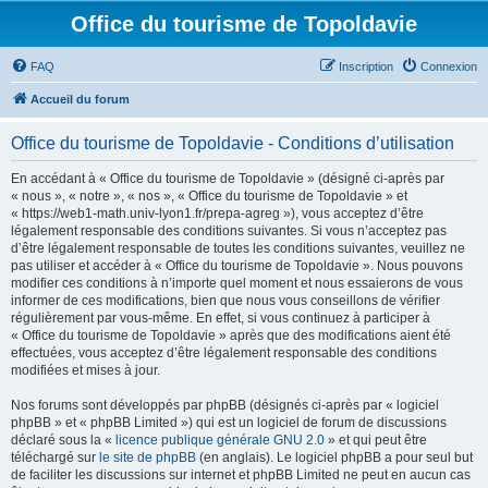
Office du tourisme de Topoldavie
FAQ
Inscription
Connexion
Accueil du forum
Office du tourisme de Topoldavie - Conditions d’utilisation
En accédant à « Office du tourisme de Topoldavie » (désigné ci-après par
« nous », « notre », « nos », « Office du tourisme de Topoldavie » et
« https://web1-math.univ-lyon1.fr/prepa-agreg »), vous acceptez d’être
légalement responsable des conditions suivantes. Si vous n’acceptez pas
d’être légalement responsable de toutes les conditions suivantes, veuillez ne
pas utiliser et accéder à « Office du tourisme de Topoldavie ». Nous pouvons
modifier ces conditions à n’importe quel moment et nous essaierons de vous
informer de ces modifications, bien que nous vous conseillons de vérifier
régulièrement par vous-même. En effet, si vous continuez à participer à
« Office du tourisme de Topoldavie » après que des modifications aient été
effectuées, vous acceptez d’être légalement responsable des conditions
modifiées et mises à jour.
Nos forums sont développés par phpBB (désignés ci-après par « logiciel
phpBB » et « phpBB Limited ») qui est un logiciel de forum de discussions
déclaré sous la «
licence publique générale GNU 2.0
» et qui peut être
téléchargé sur
le site de phpBB
(en anglais). Le logiciel phpBB a pour seul but
de faciliter les discussions sur internet et phpBB Limited ne peut en aucun cas