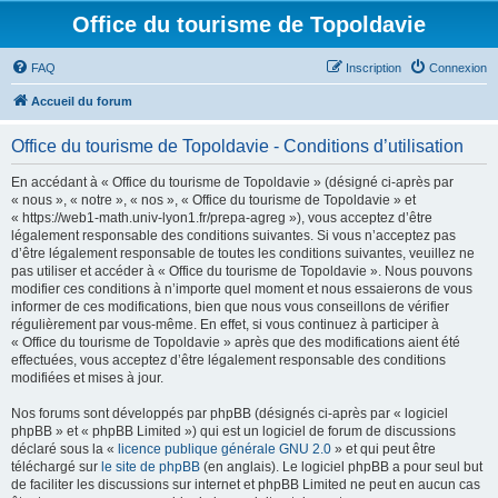
Office du tourisme de Topoldavie
FAQ
Inscription
Connexion
Accueil du forum
Office du tourisme de Topoldavie - Conditions d’utilisation
En accédant à « Office du tourisme de Topoldavie » (désigné ci-après par
« nous », « notre », « nos », « Office du tourisme de Topoldavie » et
« https://web1-math.univ-lyon1.fr/prepa-agreg »), vous acceptez d’être
légalement responsable des conditions suivantes. Si vous n’acceptez pas
d’être légalement responsable de toutes les conditions suivantes, veuillez ne
pas utiliser et accéder à « Office du tourisme de Topoldavie ». Nous pouvons
modifier ces conditions à n’importe quel moment et nous essaierons de vous
informer de ces modifications, bien que nous vous conseillons de vérifier
régulièrement par vous-même. En effet, si vous continuez à participer à
« Office du tourisme de Topoldavie » après que des modifications aient été
effectuées, vous acceptez d’être légalement responsable des conditions
modifiées et mises à jour.
Nos forums sont développés par phpBB (désignés ci-après par « logiciel
phpBB » et « phpBB Limited ») qui est un logiciel de forum de discussions
déclaré sous la «
licence publique générale GNU 2.0
» et qui peut être
téléchargé sur
le site de phpBB
(en anglais). Le logiciel phpBB a pour seul but
de faciliter les discussions sur internet et phpBB Limited ne peut en aucun cas