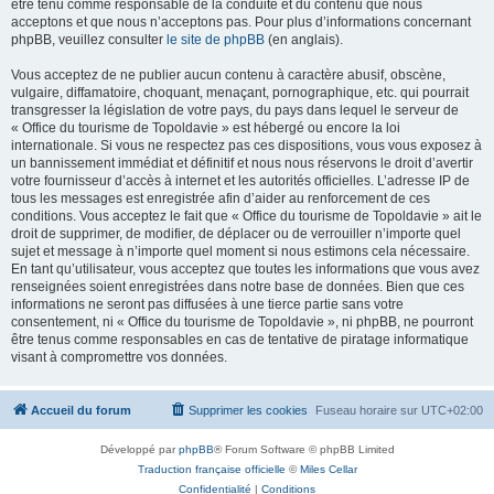
être tenu comme responsable de la conduite et du contenu que nous
acceptons et que nous n’acceptons pas. Pour plus d’informations concernant
phpBB, veuillez consulter
le site de phpBB
(en anglais).
Vous acceptez de ne publier aucun contenu à caractère abusif, obscène,
vulgaire, diffamatoire, choquant, menaçant, pornographique, etc. qui pourrait
transgresser la législation de votre pays, du pays dans lequel le serveur de
« Office du tourisme de Topoldavie » est hébergé ou encore la loi
internationale. Si vous ne respectez pas ces dispositions, vous vous exposez à
un bannissement immédiat et définitif et nous nous réservons le droit d’avertir
votre fournisseur d’accès à internet et les autorités officielles. L’adresse IP de
tous les messages est enregistrée afin d’aider au renforcement de ces
conditions. Vous acceptez le fait que « Office du tourisme de Topoldavie » ait le
droit de supprimer, de modifier, de déplacer ou de verrouiller n’importe quel
sujet et message à n’importe quel moment si nous estimons cela nécessaire.
En tant qu’utilisateur, vous acceptez que toutes les informations que vous avez
renseignées soient enregistrées dans notre base de données. Bien que ces
informations ne seront pas diffusées à une tierce partie sans votre
consentement, ni « Office du tourisme de Topoldavie », ni phpBB, ne pourront
être tenus comme responsables en cas de tentative de piratage informatique
visant à compromettre vos données.
Accueil du forum
Supprimer les cookies
Fuseau horaire sur
UTC+02:00
Développé par
phpBB
® Forum Software © phpBB Limited
Traduction française officielle
©
Miles Cellar
Confidentialité
|
Conditions