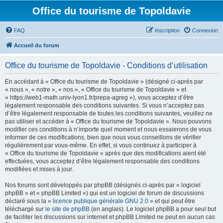
Office du tourisme de Topoldavie
FAQ
Inscription
Connexion
Accueil du forum
Office du tourisme de Topoldavie - Conditions d’utilisation
En accédant à « Office du tourisme de Topoldavie » (désigné ci-après par
« nous », « notre », « nos », « Office du tourisme de Topoldavie » et
« https://web1-math.univ-lyon1.fr/prepa-agreg »), vous acceptez d’être
légalement responsable des conditions suivantes. Si vous n’acceptez pas
d’être légalement responsable de toutes les conditions suivantes, veuillez ne
pas utiliser et accéder à « Office du tourisme de Topoldavie ». Nous pouvons
modifier ces conditions à n’importe quel moment et nous essaierons de vous
informer de ces modifications, bien que nous vous conseillons de vérifier
régulièrement par vous-même. En effet, si vous continuez à participer à
« Office du tourisme de Topoldavie » après que des modifications aient été
effectuées, vous acceptez d’être légalement responsable des conditions
modifiées et mises à jour.
Nos forums sont développés par phpBB (désignés ci-après par « logiciel
phpBB » et « phpBB Limited ») qui est un logiciel de forum de discussions
déclaré sous la «
licence publique générale GNU 2.0
» et qui peut être
téléchargé sur
le site de phpBB
(en anglais). Le logiciel phpBB a pour seul but
de faciliter les discussions sur internet et phpBB Limited ne peut en aucun cas