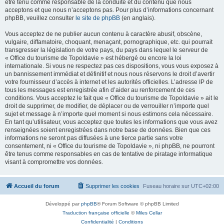
être tenu comme responsable de la conduite et du contenu que nous
acceptons et que nous n’acceptons pas. Pour plus d’informations concernant
phpBB, veuillez consulter
le site de phpBB
(en anglais).
Vous acceptez de ne publier aucun contenu à caractère abusif, obscène,
vulgaire, diffamatoire, choquant, menaçant, pornographique, etc. qui pourrait
transgresser la législation de votre pays, du pays dans lequel le serveur de
« Office du tourisme de Topoldavie » est hébergé ou encore la loi
internationale. Si vous ne respectez pas ces dispositions, vous vous exposez à
un bannissement immédiat et définitif et nous nous réservons le droit d’avertir
votre fournisseur d’accès à internet et les autorités officielles. L’adresse IP de
tous les messages est enregistrée afin d’aider au renforcement de ces
conditions. Vous acceptez le fait que « Office du tourisme de Topoldavie » ait le
droit de supprimer, de modifier, de déplacer ou de verrouiller n’importe quel
sujet et message à n’importe quel moment si nous estimons cela nécessaire.
En tant qu’utilisateur, vous acceptez que toutes les informations que vous avez
renseignées soient enregistrées dans notre base de données. Bien que ces
informations ne seront pas diffusées à une tierce partie sans votre
consentement, ni « Office du tourisme de Topoldavie », ni phpBB, ne pourront
être tenus comme responsables en cas de tentative de piratage informatique
visant à compromettre vos données.
Accueil du forum
Supprimer les cookies
Fuseau horaire sur
UTC+02:00
Développé par
phpBB
® Forum Software © phpBB Limited
Traduction française officielle
©
Miles Cellar
Confidentialité
|
Conditions