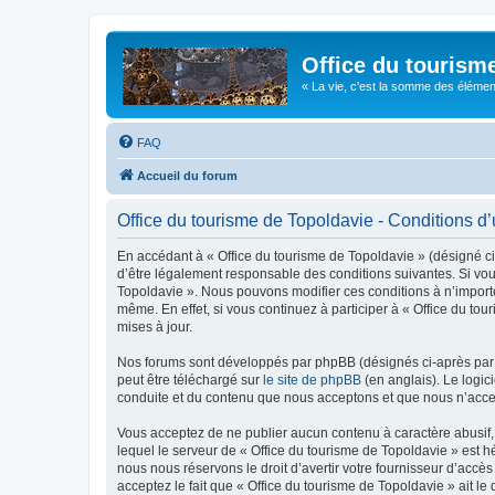
Office du tourism
« La vie, c'est la somme des éléments 
FAQ
Accueil du forum
Office du tourisme de Topoldavie - Conditions d’u
En accédant à « Office du tourisme de Topoldavie » (désigné ci-
d’être légalement responsable des conditions suivantes. Si vous
Topoldavie ». Nous pouvons modifier ces conditions à n’import
même. En effet, si vous continuez à participer à « Office du t
mises à jour.
Nos forums sont développés par phpBB (désignés ci-après par «
peut être téléchargé sur
le site de phpBB
(en anglais). Le logic
conduite et du contenu que nous acceptons et que nous n’acce
Vous acceptez de ne publier aucun contenu à caractère abusif, 
lequel le serveur de « Office du tourisme de Topoldavie » est h
nous nous réservons le droit d’avertir votre fournisseur d’accès
acceptez le fait que « Office du tourisme de Topoldavie » ait l