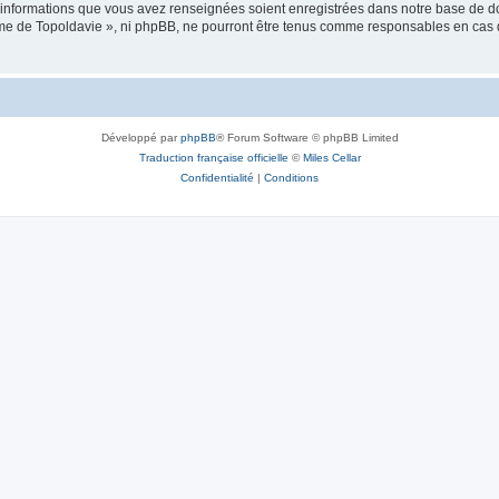
es informations que vous avez renseignées soient enregistrées dans notre base de 
isme de Topoldavie », ni phpBB, ne pourront être tenus comme responsables en cas 
Développé par
phpBB
® Forum Software © phpBB Limited
Traduction française officielle
©
Miles Cellar
Confidentialité
|
Conditions