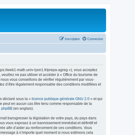
Inscription
Connexion
ttps://web1-math.univ-lyon1.fr/prepa-agreg »), vous acceptez
euillez ne pas utiliser et accéder à « Office du tourisme de
nous vous conseillons de vérifier régulièrement par vous-
ptez d’être légalement responsable des conditions modifiées et
ns déclaré sous la «
licence publique générale GNU 2.0
» et qui
ed ne peut en aucun cas être tenu comme responsable de la
de phpBB
(en anglais).
ait transgresser la législation de votre pays, du pays dans
vous vous exposez à un bannissement immédiat et définitif et
strée afin d’aider au renforcement de ces conditions. Vous
t et message à n’importe quel moment si nous estimons cela