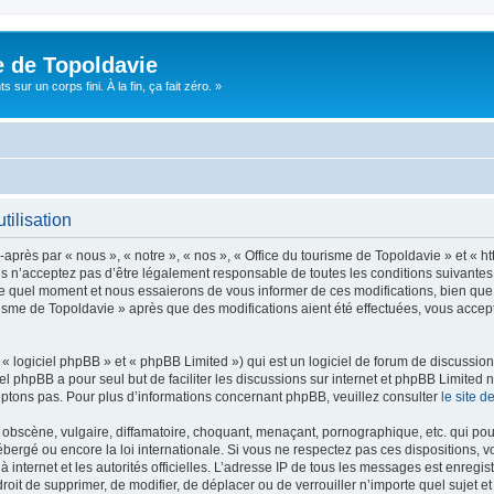
e de Topoldavie
sur un corps fini. À la fin, ça fait zéro. »
tilisation
après par « nous », « notre », « nos », « Office du tourisme de Topoldavie » et « h
 n’acceptez pas d’être légalement responsable de toutes les conditions suivantes, v
e quel moment et nous essaierons de vous informer de ces modifications, bien que 
ourisme de Topoldavie » après que des modifications aient été effectuées, vous acce
 logiciel phpBB » et « phpBB Limited ») qui est un logiciel de forum de discussio
iel phpBB a pour seul but de faciliter les discussions sur internet et phpBB Limit
ptons pas. Pour plus d’informations concernant phpBB, veuillez consulter
le site 
obscène, vulgaire, diffamatoire, choquant, menaçant, pornographique, etc. qui pourr
ébergé ou encore la loi internationale. Si vous ne respectez pas ces dispositions, 
 à internet et les autorités officielles. L’adresse IP de tous les messages est enregi
e droit de supprimer, de modifier, de déplacer ou de verrouiller n’importe quel suje