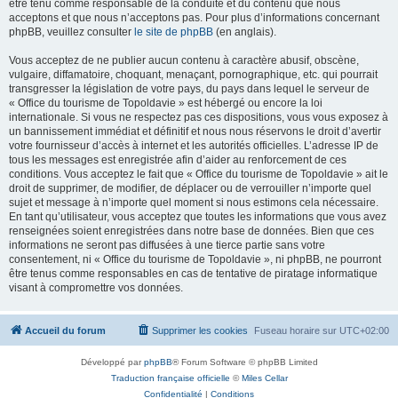
être tenu comme responsable de la conduite et du contenu que nous
acceptons et que nous n’acceptons pas. Pour plus d’informations concernant
phpBB, veuillez consulter
le site de phpBB
(en anglais).
Vous acceptez de ne publier aucun contenu à caractère abusif, obscène,
vulgaire, diffamatoire, choquant, menaçant, pornographique, etc. qui pourrait
transgresser la législation de votre pays, du pays dans lequel le serveur de
« Office du tourisme de Topoldavie » est hébergé ou encore la loi
internationale. Si vous ne respectez pas ces dispositions, vous vous exposez à
un bannissement immédiat et définitif et nous nous réservons le droit d’avertir
votre fournisseur d’accès à internet et les autorités officielles. L’adresse IP de
tous les messages est enregistrée afin d’aider au renforcement de ces
conditions. Vous acceptez le fait que « Office du tourisme de Topoldavie » ait le
droit de supprimer, de modifier, de déplacer ou de verrouiller n’importe quel
sujet et message à n’importe quel moment si nous estimons cela nécessaire.
En tant qu’utilisateur, vous acceptez que toutes les informations que vous avez
renseignées soient enregistrées dans notre base de données. Bien que ces
informations ne seront pas diffusées à une tierce partie sans votre
consentement, ni « Office du tourisme de Topoldavie », ni phpBB, ne pourront
être tenus comme responsables en cas de tentative de piratage informatique
visant à compromettre vos données.
Accueil du forum
Supprimer les cookies
Fuseau horaire sur
UTC+02:00
Développé par
phpBB
® Forum Software © phpBB Limited
Traduction française officielle
©
Miles Cellar
Confidentialité
|
Conditions