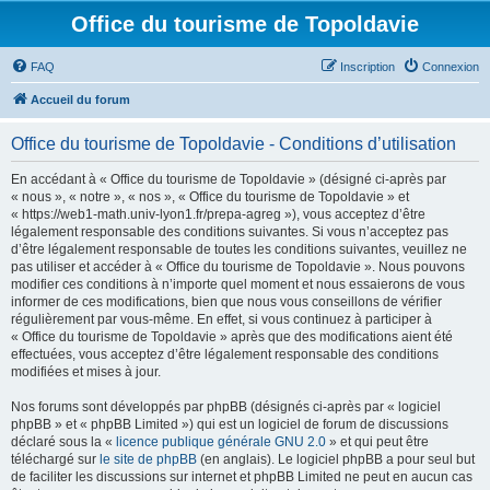
Office du tourisme de Topoldavie
FAQ
Inscription
Connexion
Accueil du forum
Office du tourisme de Topoldavie - Conditions d’utilisation
En accédant à « Office du tourisme de Topoldavie » (désigné ci-après par
« nous », « notre », « nos », « Office du tourisme de Topoldavie » et
« https://web1-math.univ-lyon1.fr/prepa-agreg »), vous acceptez d’être
légalement responsable des conditions suivantes. Si vous n’acceptez pas
d’être légalement responsable de toutes les conditions suivantes, veuillez ne
pas utiliser et accéder à « Office du tourisme de Topoldavie ». Nous pouvons
modifier ces conditions à n’importe quel moment et nous essaierons de vous
informer de ces modifications, bien que nous vous conseillons de vérifier
régulièrement par vous-même. En effet, si vous continuez à participer à
« Office du tourisme de Topoldavie » après que des modifications aient été
effectuées, vous acceptez d’être légalement responsable des conditions
modifiées et mises à jour.
Nos forums sont développés par phpBB (désignés ci-après par « logiciel
phpBB » et « phpBB Limited ») qui est un logiciel de forum de discussions
déclaré sous la «
licence publique générale GNU 2.0
» et qui peut être
téléchargé sur
le site de phpBB
(en anglais). Le logiciel phpBB a pour seul but
de faciliter les discussions sur internet et phpBB Limited ne peut en aucun cas