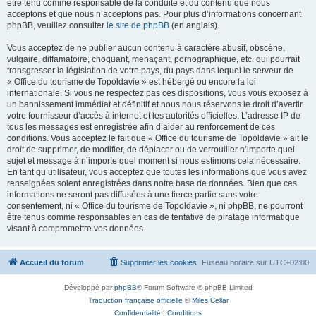
être tenu comme responsable de la conduite et du contenu que nous
acceptons et que nous n’acceptons pas. Pour plus d’informations concernant
phpBB, veuillez consulter
le site de phpBB
(en anglais).
Vous acceptez de ne publier aucun contenu à caractère abusif, obscène,
vulgaire, diffamatoire, choquant, menaçant, pornographique, etc. qui pourrait
transgresser la législation de votre pays, du pays dans lequel le serveur de
« Office du tourisme de Topoldavie » est hébergé ou encore la loi
internationale. Si vous ne respectez pas ces dispositions, vous vous exposez à
un bannissement immédiat et définitif et nous nous réservons le droit d’avertir
votre fournisseur d’accès à internet et les autorités officielles. L’adresse IP de
tous les messages est enregistrée afin d’aider au renforcement de ces
conditions. Vous acceptez le fait que « Office du tourisme de Topoldavie » ait le
droit de supprimer, de modifier, de déplacer ou de verrouiller n’importe quel
sujet et message à n’importe quel moment si nous estimons cela nécessaire.
En tant qu’utilisateur, vous acceptez que toutes les informations que vous avez
renseignées soient enregistrées dans notre base de données. Bien que ces
informations ne seront pas diffusées à une tierce partie sans votre
consentement, ni « Office du tourisme de Topoldavie », ni phpBB, ne pourront
être tenus comme responsables en cas de tentative de piratage informatique
visant à compromettre vos données.
Accueil du forum
Supprimer les cookies
Fuseau horaire sur
UTC+02:00
Développé par
phpBB
® Forum Software © phpBB Limited
Traduction française officielle
©
Miles Cellar
Confidentialité
|
Conditions