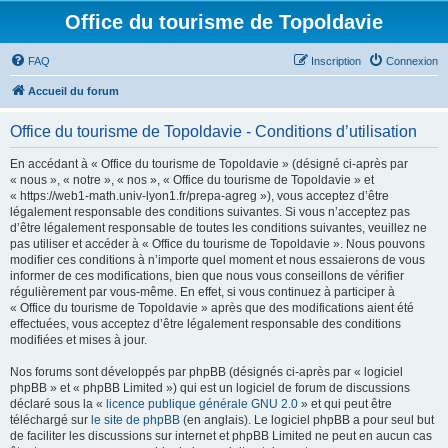
Office du tourisme de Topoldavie
FAQ
Inscription
Connexion
Accueil du forum
Office du tourisme de Topoldavie - Conditions d’utilisation
En accédant à « Office du tourisme de Topoldavie » (désigné ci-après par
« nous », « notre », « nos », « Office du tourisme de Topoldavie » et
« https://web1-math.univ-lyon1.fr/prepa-agreg »), vous acceptez d’être
légalement responsable des conditions suivantes. Si vous n’acceptez pas
d’être légalement responsable de toutes les conditions suivantes, veuillez ne
pas utiliser et accéder à « Office du tourisme de Topoldavie ». Nous pouvons
modifier ces conditions à n’importe quel moment et nous essaierons de vous
informer de ces modifications, bien que nous vous conseillons de vérifier
régulièrement par vous-même. En effet, si vous continuez à participer à
« Office du tourisme de Topoldavie » après que des modifications aient été
effectuées, vous acceptez d’être légalement responsable des conditions
modifiées et mises à jour.
Nos forums sont développés par phpBB (désignés ci-après par « logiciel
phpBB » et « phpBB Limited ») qui est un logiciel de forum de discussions
déclaré sous la «
licence publique générale GNU 2.0
» et qui peut être
téléchargé sur
le site de phpBB
(en anglais). Le logiciel phpBB a pour seul but
de faciliter les discussions sur internet et phpBB Limited ne peut en aucun cas