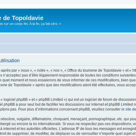
e de Topoldavie
sur un corps fini. À la fin, ça fait zéro. »
tilisation
après par « nous », « notre », « nos », « Office du tourisme de Topoldavie » et « h
 n’acceptez pas d’être légalement responsable de toutes les conditions suivantes, v
e quel moment et nous essaierons de vous informer de ces modifications, bien que 
ourisme de Topoldavie » après que des modifications aient été effectuées, vous acce
 logiciel phpBB » et « phpBB Limited ») qui est un logiciel de forum de discussio
iel phpBB a pour seul but de faciliter les discussions sur internet et phpBB Limit
ptons pas. Pour plus d’informations concernant phpBB, veuillez consulter
le site 
obscène, vulgaire, diffamatoire, choquant, menaçant, pornographique, etc. qui pourr
ébergé ou encore la loi internationale. Si vous ne respectez pas ces dispositions, 
 à internet et les autorités officielles. L’adresse IP de tous les messages est enregi
e droit de supprimer, de modifier, de déplacer ou de verrouiller n’importe quel suje