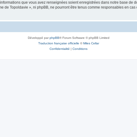
es informations que vous avez renseignées soient enregistrées dans notre base de 
isme de Topoldavie », ni phpBB, ne pourront être tenus comme responsables en cas 
Développé par
phpBB
® Forum Software © phpBB Limited
Traduction française officielle
©
Miles Cellar
Confidentialité
|
Conditions