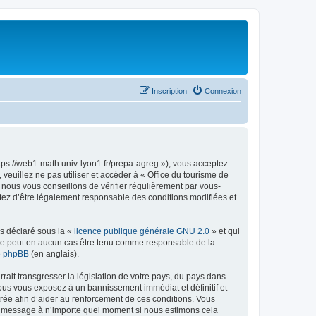
Inscription
Connexion
ttps://web1-math.univ-lyon1.fr/prepa-agreg »), vous acceptez
euillez ne pas utiliser et accéder à « Office du tourisme de
nous vous conseillons de vérifier régulièrement par vous-
ptez d’être légalement responsable des conditions modifiées et
ns déclaré sous la «
licence publique générale GNU 2.0
» et qui
ed ne peut en aucun cas être tenu comme responsable de la
de phpBB
(en anglais).
ait transgresser la législation de votre pays, du pays dans
vous vous exposez à un bannissement immédiat et définitif et
strée afin d’aider au renforcement de ces conditions. Vous
t et message à n’importe quel moment si nous estimons cela