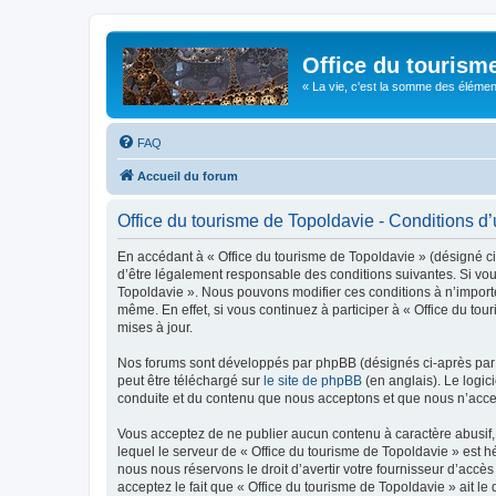
Office du tourism
« La vie, c'est la somme des éléments 
FAQ
Accueil du forum
Office du tourisme de Topoldavie - Conditions d’u
En accédant à « Office du tourisme de Topoldavie » (désigné ci-
d’être légalement responsable des conditions suivantes. Si vous
Topoldavie ». Nous pouvons modifier ces conditions à n’import
même. En effet, si vous continuez à participer à « Office du t
mises à jour.
Nos forums sont développés par phpBB (désignés ci-après par «
peut être téléchargé sur
le site de phpBB
(en anglais). Le logic
conduite et du contenu que nous acceptons et que nous n’acce
Vous acceptez de ne publier aucun contenu à caractère abusif, 
lequel le serveur de « Office du tourisme de Topoldavie » est h
nous nous réservons le droit d’avertir votre fournisseur d’accès
acceptez le fait que « Office du tourisme de Topoldavie » ait l