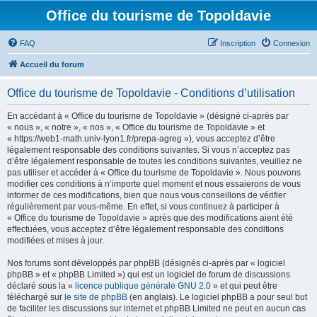
Office du tourisme de Topoldavie
FAQ
Inscription
Connexion
Accueil du forum
Office du tourisme de Topoldavie - Conditions d’utilisation
En accédant à « Office du tourisme de Topoldavie » (désigné ci-après par
« nous », « notre », « nos », « Office du tourisme de Topoldavie » et
« https://web1-math.univ-lyon1.fr/prepa-agreg »), vous acceptez d’être
légalement responsable des conditions suivantes. Si vous n’acceptez pas
d’être légalement responsable de toutes les conditions suivantes, veuillez ne
pas utiliser et accéder à « Office du tourisme de Topoldavie ». Nous pouvons
modifier ces conditions à n’importe quel moment et nous essaierons de vous
informer de ces modifications, bien que nous vous conseillons de vérifier
régulièrement par vous-même. En effet, si vous continuez à participer à
« Office du tourisme de Topoldavie » après que des modifications aient été
effectuées, vous acceptez d’être légalement responsable des conditions
modifiées et mises à jour.
Nos forums sont développés par phpBB (désignés ci-après par « logiciel
phpBB » et « phpBB Limited ») qui est un logiciel de forum de discussions
déclaré sous la «
licence publique générale GNU 2.0
» et qui peut être
téléchargé sur
le site de phpBB
(en anglais). Le logiciel phpBB a pour seul but
de faciliter les discussions sur internet et phpBB Limited ne peut en aucun cas