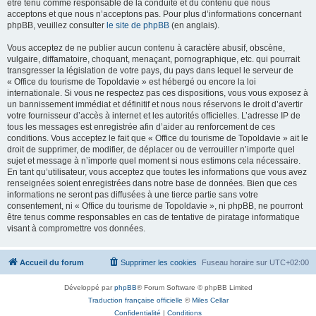
être tenu comme responsable de la conduite et du contenu que nous
acceptons et que nous n’acceptons pas. Pour plus d’informations concernant
phpBB, veuillez consulter
le site de phpBB
(en anglais).
Vous acceptez de ne publier aucun contenu à caractère abusif, obscène,
vulgaire, diffamatoire, choquant, menaçant, pornographique, etc. qui pourrait
transgresser la législation de votre pays, du pays dans lequel le serveur de
« Office du tourisme de Topoldavie » est hébergé ou encore la loi
internationale. Si vous ne respectez pas ces dispositions, vous vous exposez à
un bannissement immédiat et définitif et nous nous réservons le droit d’avertir
votre fournisseur d’accès à internet et les autorités officielles. L’adresse IP de
tous les messages est enregistrée afin d’aider au renforcement de ces
conditions. Vous acceptez le fait que « Office du tourisme de Topoldavie » ait le
droit de supprimer, de modifier, de déplacer ou de verrouiller n’importe quel
sujet et message à n’importe quel moment si nous estimons cela nécessaire.
En tant qu’utilisateur, vous acceptez que toutes les informations que vous avez
renseignées soient enregistrées dans notre base de données. Bien que ces
informations ne seront pas diffusées à une tierce partie sans votre
consentement, ni « Office du tourisme de Topoldavie », ni phpBB, ne pourront
être tenus comme responsables en cas de tentative de piratage informatique
visant à compromettre vos données.
Accueil du forum
Supprimer les cookies
Fuseau horaire sur
UTC+02:00
Développé par
phpBB
® Forum Software © phpBB Limited
Traduction française officielle
©
Miles Cellar
Confidentialité
|
Conditions