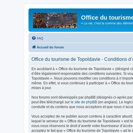
Office du tourism
« La vie, c'est la somme des éléments 
FAQ
Accueil du forum
Office du tourisme de Topoldavie - Conditions d’u
En accédant à « Office du tourisme de Topoldavie » (désigné ci-
d’être légalement responsable des conditions suivantes. Si vous
Topoldavie ». Nous pouvons modifier ces conditions à n’import
même. En effet, si vous continuez à participer à « Office du t
mises à jour.
Nos forums sont développés par phpBB (désignés ci-après par «
peut être téléchargé sur
le site de phpBB
(en anglais). Le logic
conduite et du contenu que nous acceptons et que nous n’acce
Vous acceptez de ne publier aucun contenu à caractère abusif, 
lequel le serveur de « Office du tourisme de Topoldavie » est h
nous nous réservons le droit d’avertir votre fournisseur d’accès
acceptez le fait que « Office du tourisme de Topoldavie » ait l