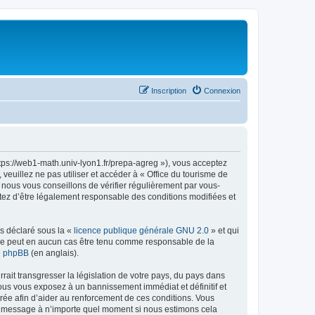
Inscription
Connexion
ttps://web1-math.univ-lyon1.fr/prepa-agreg »), vous acceptez
euillez ne pas utiliser et accéder à « Office du tourisme de
nous vous conseillons de vérifier régulièrement par vous-
ptez d’être légalement responsable des conditions modifiées et
ns déclaré sous la «
licence publique générale GNU 2.0
» et qui
ed ne peut en aucun cas être tenu comme responsable de la
de phpBB
(en anglais).
ait transgresser la législation de votre pays, du pays dans
vous vous exposez à un bannissement immédiat et définitif et
strée afin d’aider au renforcement de ces conditions. Vous
t et message à n’importe quel moment si nous estimons cela