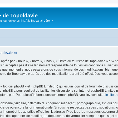
e de Topoldavie
sur un corps fini. À la fin, ça fait zéro. »
tilisation
après par « nous », « notre », « nos », « Office du tourisme de Topoldavie » et « h
 n’acceptez pas d’être légalement responsable de toutes les conditions suivantes, v
e quel moment et nous essaierons de vous informer de ces modifications, bien que 
ourisme de Topoldavie » après que des modifications aient été effectuées, vous acce
 logiciel phpBB » et « phpBB Limited ») qui est un logiciel de forum de discussio
iel phpBB a pour seul but de faciliter les discussions sur internet et phpBB Limit
ptons pas. Pour plus d’informations concernant phpBB, veuillez consulter
le site 
obscène, vulgaire, diffamatoire, choquant, menaçant, pornographique, etc. qui pourr
ébergé ou encore la loi internationale. Si vous ne respectez pas ces dispositions, 
 à internet et les autorités officielles. L’adresse IP de tous les messages est enregi
e droit de supprimer, de modifier, de déplacer ou de verrouiller n’importe quel suje