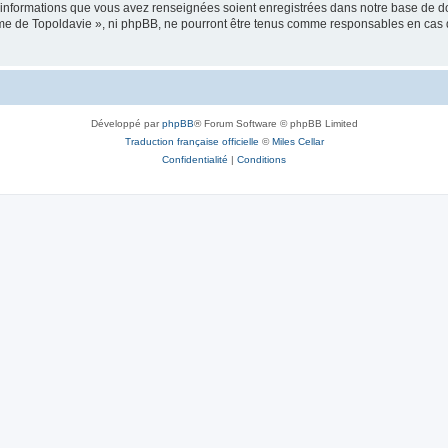
es informations que vous avez renseignées soient enregistrées dans notre base de 
isme de Topoldavie », ni phpBB, ne pourront être tenus comme responsables en cas 
Développé par
phpBB
® Forum Software © phpBB Limited
Traduction française officielle
©
Miles Cellar
Confidentialité
|
Conditions