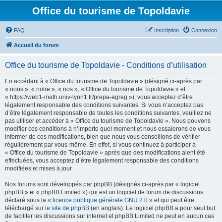
Office du tourisme de Topoldavie
FAQ
Inscription
Connexion
Accueil du forum
Office du tourisme de Topoldavie - Conditions d’utilisation
En accédant à « Office du tourisme de Topoldavie » (désigné ci-après par
« nous », « notre », « nos », « Office du tourisme de Topoldavie » et
« https://web1-math.univ-lyon1.fr/prepa-agreg »), vous acceptez d’être
légalement responsable des conditions suivantes. Si vous n’acceptez pas
d’être légalement responsable de toutes les conditions suivantes, veuillez ne
pas utiliser et accéder à « Office du tourisme de Topoldavie ». Nous pouvons
modifier ces conditions à n’importe quel moment et nous essaierons de vous
informer de ces modifications, bien que nous vous conseillons de vérifier
régulièrement par vous-même. En effet, si vous continuez à participer à
« Office du tourisme de Topoldavie » après que des modifications aient été
effectuées, vous acceptez d’être légalement responsable des conditions
modifiées et mises à jour.
Nos forums sont développés par phpBB (désignés ci-après par « logiciel
phpBB » et « phpBB Limited ») qui est un logiciel de forum de discussions
déclaré sous la «
licence publique générale GNU 2.0
» et qui peut être
téléchargé sur
le site de phpBB
(en anglais). Le logiciel phpBB a pour seul but
de faciliter les discussions sur internet et phpBB Limited ne peut en aucun cas