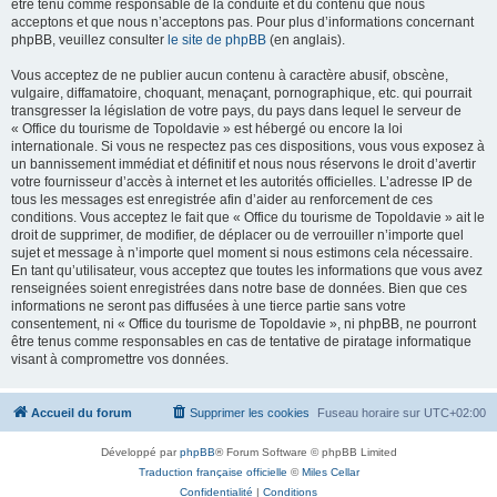
être tenu comme responsable de la conduite et du contenu que nous
acceptons et que nous n’acceptons pas. Pour plus d’informations concernant
phpBB, veuillez consulter
le site de phpBB
(en anglais).
Vous acceptez de ne publier aucun contenu à caractère abusif, obscène,
vulgaire, diffamatoire, choquant, menaçant, pornographique, etc. qui pourrait
transgresser la législation de votre pays, du pays dans lequel le serveur de
« Office du tourisme de Topoldavie » est hébergé ou encore la loi
internationale. Si vous ne respectez pas ces dispositions, vous vous exposez à
un bannissement immédiat et définitif et nous nous réservons le droit d’avertir
votre fournisseur d’accès à internet et les autorités officielles. L’adresse IP de
tous les messages est enregistrée afin d’aider au renforcement de ces
conditions. Vous acceptez le fait que « Office du tourisme de Topoldavie » ait le
droit de supprimer, de modifier, de déplacer ou de verrouiller n’importe quel
sujet et message à n’importe quel moment si nous estimons cela nécessaire.
En tant qu’utilisateur, vous acceptez que toutes les informations que vous avez
renseignées soient enregistrées dans notre base de données. Bien que ces
informations ne seront pas diffusées à une tierce partie sans votre
consentement, ni « Office du tourisme de Topoldavie », ni phpBB, ne pourront
être tenus comme responsables en cas de tentative de piratage informatique
visant à compromettre vos données.
Accueil du forum
Supprimer les cookies
Fuseau horaire sur
UTC+02:00
Développé par
phpBB
® Forum Software © phpBB Limited
Traduction française officielle
©
Miles Cellar
Confidentialité
|
Conditions