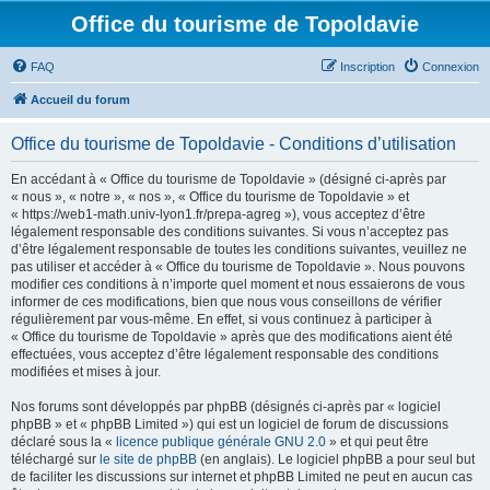
Office du tourisme de Topoldavie
FAQ
Inscription
Connexion
Accueil du forum
Office du tourisme de Topoldavie - Conditions d’utilisation
En accédant à « Office du tourisme de Topoldavie » (désigné ci-après par
« nous », « notre », « nos », « Office du tourisme de Topoldavie » et
« https://web1-math.univ-lyon1.fr/prepa-agreg »), vous acceptez d’être
légalement responsable des conditions suivantes. Si vous n’acceptez pas
d’être légalement responsable de toutes les conditions suivantes, veuillez ne
pas utiliser et accéder à « Office du tourisme de Topoldavie ». Nous pouvons
modifier ces conditions à n’importe quel moment et nous essaierons de vous
informer de ces modifications, bien que nous vous conseillons de vérifier
régulièrement par vous-même. En effet, si vous continuez à participer à
« Office du tourisme de Topoldavie » après que des modifications aient été
effectuées, vous acceptez d’être légalement responsable des conditions
modifiées et mises à jour.
Nos forums sont développés par phpBB (désignés ci-après par « logiciel
phpBB » et « phpBB Limited ») qui est un logiciel de forum de discussions
déclaré sous la «
licence publique générale GNU 2.0
» et qui peut être
téléchargé sur
le site de phpBB
(en anglais). Le logiciel phpBB a pour seul but
de faciliter les discussions sur internet et phpBB Limited ne peut en aucun cas