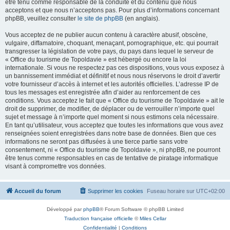
être tenu comme responsable de la conduite et du contenu que nous
acceptons et que nous n’acceptons pas. Pour plus d’informations concernant
phpBB, veuillez consulter
le site de phpBB
(en anglais).
Vous acceptez de ne publier aucun contenu à caractère abusif, obscène,
vulgaire, diffamatoire, choquant, menaçant, pornographique, etc. qui pourrait
transgresser la législation de votre pays, du pays dans lequel le serveur de
« Office du tourisme de Topoldavie » est hébergé ou encore la loi
internationale. Si vous ne respectez pas ces dispositions, vous vous exposez à
un bannissement immédiat et définitif et nous nous réservons le droit d’avertir
votre fournisseur d’accès à internet et les autorités officielles. L’adresse IP de
tous les messages est enregistrée afin d’aider au renforcement de ces
conditions. Vous acceptez le fait que « Office du tourisme de Topoldavie » ait le
droit de supprimer, de modifier, de déplacer ou de verrouiller n’importe quel
sujet et message à n’importe quel moment si nous estimons cela nécessaire.
En tant qu’utilisateur, vous acceptez que toutes les informations que vous avez
renseignées soient enregistrées dans notre base de données. Bien que ces
informations ne seront pas diffusées à une tierce partie sans votre
consentement, ni « Office du tourisme de Topoldavie », ni phpBB, ne pourront
être tenus comme responsables en cas de tentative de piratage informatique
visant à compromettre vos données.
Accueil du forum
Supprimer les cookies
Fuseau horaire sur
UTC+02:00
Développé par
phpBB
® Forum Software © phpBB Limited
Traduction française officielle
©
Miles Cellar
Confidentialité
|
Conditions