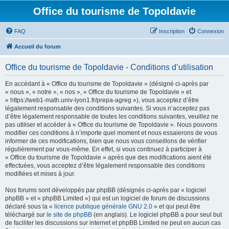
Office du tourisme de Topoldavie
FAQ
Inscription
Connexion
Accueil du forum
Office du tourisme de Topoldavie - Conditions d’utilisation
En accédant à « Office du tourisme de Topoldavie » (désigné ci-après par
« nous », « notre », « nos », « Office du tourisme de Topoldavie » et
« https://web1-math.univ-lyon1.fr/prepa-agreg »), vous acceptez d’être
légalement responsable des conditions suivantes. Si vous n’acceptez pas
d’être légalement responsable de toutes les conditions suivantes, veuillez ne
pas utiliser et accéder à « Office du tourisme de Topoldavie ». Nous pouvons
modifier ces conditions à n’importe quel moment et nous essaierons de vous
informer de ces modifications, bien que nous vous conseillons de vérifier
régulièrement par vous-même. En effet, si vous continuez à participer à
« Office du tourisme de Topoldavie » après que des modifications aient été
effectuées, vous acceptez d’être légalement responsable des conditions
modifiées et mises à jour.
Nos forums sont développés par phpBB (désignés ci-après par « logiciel
phpBB » et « phpBB Limited ») qui est un logiciel de forum de discussions
déclaré sous la «
licence publique générale GNU 2.0
» et qui peut être
téléchargé sur
le site de phpBB
(en anglais). Le logiciel phpBB a pour seul but
de faciliter les discussions sur internet et phpBB Limited ne peut en aucun cas