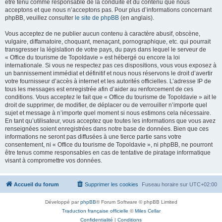
être tenu comme responsable de la conduite et du contenu que nous
acceptons et que nous n’acceptons pas. Pour plus d’informations concernant
phpBB, veuillez consulter
le site de phpBB
(en anglais).
Vous acceptez de ne publier aucun contenu à caractère abusif, obscène,
vulgaire, diffamatoire, choquant, menaçant, pornographique, etc. qui pourrait
transgresser la législation de votre pays, du pays dans lequel le serveur de
« Office du tourisme de Topoldavie » est hébergé ou encore la loi
internationale. Si vous ne respectez pas ces dispositions, vous vous exposez à
un bannissement immédiat et définitif et nous nous réservons le droit d’avertir
votre fournisseur d’accès à internet et les autorités officielles. L’adresse IP de
tous les messages est enregistrée afin d’aider au renforcement de ces
conditions. Vous acceptez le fait que « Office du tourisme de Topoldavie » ait le
droit de supprimer, de modifier, de déplacer ou de verrouiller n’importe quel
sujet et message à n’importe quel moment si nous estimons cela nécessaire.
En tant qu’utilisateur, vous acceptez que toutes les informations que vous avez
renseignées soient enregistrées dans notre base de données. Bien que ces
informations ne seront pas diffusées à une tierce partie sans votre
consentement, ni « Office du tourisme de Topoldavie », ni phpBB, ne pourront
être tenus comme responsables en cas de tentative de piratage informatique
visant à compromettre vos données.
Accueil du forum
Supprimer les cookies
Fuseau horaire sur
UTC+02:00
Développé par
phpBB
® Forum Software © phpBB Limited
Traduction française officielle
©
Miles Cellar
Confidentialité
|
Conditions