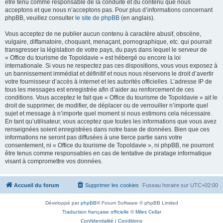
être tenu comme responsable de la conduite et du contenu que nous
acceptons et que nous n’acceptons pas. Pour plus d’informations concernant
phpBB, veuillez consulter
le site de phpBB
(en anglais).
Vous acceptez de ne publier aucun contenu à caractère abusif, obscène,
vulgaire, diffamatoire, choquant, menaçant, pornographique, etc. qui pourrait
transgresser la législation de votre pays, du pays dans lequel le serveur de
« Office du tourisme de Topoldavie » est hébergé ou encore la loi
internationale. Si vous ne respectez pas ces dispositions, vous vous exposez à
un bannissement immédiat et définitif et nous nous réservons le droit d’avertir
votre fournisseur d’accès à internet et les autorités officielles. L’adresse IP de
tous les messages est enregistrée afin d’aider au renforcement de ces
conditions. Vous acceptez le fait que « Office du tourisme de Topoldavie » ait le
droit de supprimer, de modifier, de déplacer ou de verrouiller n’importe quel
sujet et message à n’importe quel moment si nous estimons cela nécessaire.
En tant qu’utilisateur, vous acceptez que toutes les informations que vous avez
renseignées soient enregistrées dans notre base de données. Bien que ces
informations ne seront pas diffusées à une tierce partie sans votre
consentement, ni « Office du tourisme de Topoldavie », ni phpBB, ne pourront
être tenus comme responsables en cas de tentative de piratage informatique
visant à compromettre vos données.
Accueil du forum
Supprimer les cookies
Fuseau horaire sur
UTC+02:00
Développé par
phpBB
® Forum Software © phpBB Limited
Traduction française officielle
©
Miles Cellar
Confidentialité
|
Conditions