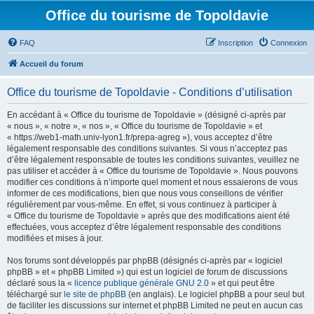
Office du tourisme de Topoldavie
FAQ
Inscription
Connexion
Accueil du forum
Office du tourisme de Topoldavie - Conditions d’utilisation
En accédant à « Office du tourisme de Topoldavie » (désigné ci-après par
« nous », « notre », « nos », « Office du tourisme de Topoldavie » et
« https://web1-math.univ-lyon1.fr/prepa-agreg »), vous acceptez d’être
légalement responsable des conditions suivantes. Si vous n’acceptez pas
d’être légalement responsable de toutes les conditions suivantes, veuillez ne
pas utiliser et accéder à « Office du tourisme de Topoldavie ». Nous pouvons
modifier ces conditions à n’importe quel moment et nous essaierons de vous
informer de ces modifications, bien que nous vous conseillons de vérifier
régulièrement par vous-même. En effet, si vous continuez à participer à
« Office du tourisme de Topoldavie » après que des modifications aient été
effectuées, vous acceptez d’être légalement responsable des conditions
modifiées et mises à jour.
Nos forums sont développés par phpBB (désignés ci-après par « logiciel
phpBB » et « phpBB Limited ») qui est un logiciel de forum de discussions
déclaré sous la «
licence publique générale GNU 2.0
» et qui peut être
téléchargé sur
le site de phpBB
(en anglais). Le logiciel phpBB a pour seul but
de faciliter les discussions sur internet et phpBB Limited ne peut en aucun cas