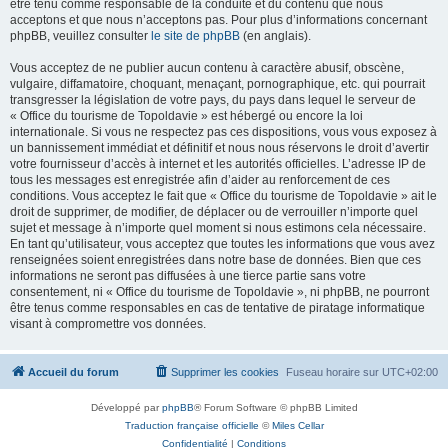
être tenu comme responsable de la conduite et du contenu que nous
acceptons et que nous n’acceptons pas. Pour plus d’informations concernant
phpBB, veuillez consulter
le site de phpBB
(en anglais).
Vous acceptez de ne publier aucun contenu à caractère abusif, obscène,
vulgaire, diffamatoire, choquant, menaçant, pornographique, etc. qui pourrait
transgresser la législation de votre pays, du pays dans lequel le serveur de
« Office du tourisme de Topoldavie » est hébergé ou encore la loi
internationale. Si vous ne respectez pas ces dispositions, vous vous exposez à
un bannissement immédiat et définitif et nous nous réservons le droit d’avertir
votre fournisseur d’accès à internet et les autorités officielles. L’adresse IP de
tous les messages est enregistrée afin d’aider au renforcement de ces
conditions. Vous acceptez le fait que « Office du tourisme de Topoldavie » ait le
droit de supprimer, de modifier, de déplacer ou de verrouiller n’importe quel
sujet et message à n’importe quel moment si nous estimons cela nécessaire.
En tant qu’utilisateur, vous acceptez que toutes les informations que vous avez
renseignées soient enregistrées dans notre base de données. Bien que ces
informations ne seront pas diffusées à une tierce partie sans votre
consentement, ni « Office du tourisme de Topoldavie », ni phpBB, ne pourront
être tenus comme responsables en cas de tentative de piratage informatique
visant à compromettre vos données.
Accueil du forum
Supprimer les cookies
Fuseau horaire sur
UTC+02:00
Développé par
phpBB
® Forum Software © phpBB Limited
Traduction française officielle
©
Miles Cellar
Confidentialité
|
Conditions