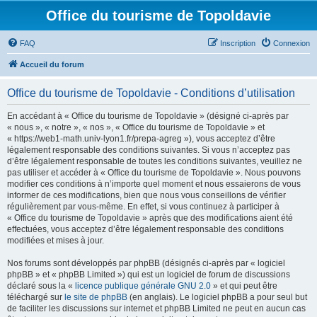
Office du tourisme de Topoldavie
FAQ
Inscription
Connexion
Accueil du forum
Office du tourisme de Topoldavie - Conditions d’utilisation
En accédant à « Office du tourisme de Topoldavie » (désigné ci-après par
« nous », « notre », « nos », « Office du tourisme de Topoldavie » et
« https://web1-math.univ-lyon1.fr/prepa-agreg »), vous acceptez d’être
légalement responsable des conditions suivantes. Si vous n’acceptez pas
d’être légalement responsable de toutes les conditions suivantes, veuillez ne
pas utiliser et accéder à « Office du tourisme de Topoldavie ». Nous pouvons
modifier ces conditions à n’importe quel moment et nous essaierons de vous
informer de ces modifications, bien que nous vous conseillons de vérifier
régulièrement par vous-même. En effet, si vous continuez à participer à
« Office du tourisme de Topoldavie » après que des modifications aient été
effectuées, vous acceptez d’être légalement responsable des conditions
modifiées et mises à jour.
Nos forums sont développés par phpBB (désignés ci-après par « logiciel
phpBB » et « phpBB Limited ») qui est un logiciel de forum de discussions
déclaré sous la «
licence publique générale GNU 2.0
» et qui peut être
téléchargé sur
le site de phpBB
(en anglais). Le logiciel phpBB a pour seul but
de faciliter les discussions sur internet et phpBB Limited ne peut en aucun cas