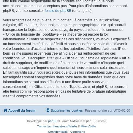
être tenu comme responsable de la conduite et du contenu que nous
acceptons et que nous n’acceptons pas. Pour plus d’informations concernant
phpBB, veuillez consulter
le site de phpBB
(en anglais).
Vous acceptez de ne publier aucun contenu à caractère abusif, obscène,
vulgaire, diffamatoire, choquant, menaçant, pornographique, etc. qui pourrait
transgresser la législation de votre pays, du pays dans lequel le serveur de
« Office du tourisme de Topoldavie » est hébergé ou encore la loi
internationale. Si vous ne respectez pas ces dispositions, vous vous exposez à
un bannissement immédiat et définitif et nous nous réservons le droit d’avertir
votre fournisseur d’accès à internet et les autorités officielles. L’adresse IP de
tous les messages est enregistrée afin d’aider au renforcement de ces
conditions. Vous acceptez le fait que « Office du tourisme de Topoldavie » ait le
droit de supprimer, de modifier, de déplacer ou de verrouiller n’importe quel
sujet et message à n’importe quel moment si nous estimons cela nécessaire.
En tant qu’utilisateur, vous acceptez que toutes les informations que vous avez
renseignées soient enregistrées dans notre base de données. Bien que ces
informations ne seront pas diffusées à une tierce partie sans votre
consentement, ni « Office du tourisme de Topoldavie », ni phpBB, ne pourront
être tenus comme responsables en cas de tentative de piratage informatique
visant à compromettre vos données.
Accueil du forum
Supprimer les cookies
Fuseau horaire sur
UTC+02:00
Développé par
phpBB
® Forum Software © phpBB Limited
Traduction française officielle
©
Miles Cellar
Confidentialité
|
Conditions