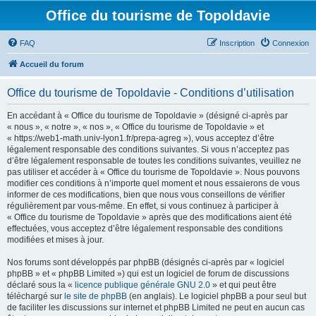
Office du tourisme de Topoldavie
FAQ
Inscription
Connexion
Accueil du forum
Office du tourisme de Topoldavie - Conditions d’utilisation
En accédant à « Office du tourisme de Topoldavie » (désigné ci-après par
« nous », « notre », « nos », « Office du tourisme de Topoldavie » et
« https://web1-math.univ-lyon1.fr/prepa-agreg »), vous acceptez d’être
légalement responsable des conditions suivantes. Si vous n’acceptez pas
d’être légalement responsable de toutes les conditions suivantes, veuillez ne
pas utiliser et accéder à « Office du tourisme de Topoldavie ». Nous pouvons
modifier ces conditions à n’importe quel moment et nous essaierons de vous
informer de ces modifications, bien que nous vous conseillons de vérifier
régulièrement par vous-même. En effet, si vous continuez à participer à
« Office du tourisme de Topoldavie » après que des modifications aient été
effectuées, vous acceptez d’être légalement responsable des conditions
modifiées et mises à jour.
Nos forums sont développés par phpBB (désignés ci-après par « logiciel
phpBB » et « phpBB Limited ») qui est un logiciel de forum de discussions
déclaré sous la «
licence publique générale GNU 2.0
» et qui peut être
téléchargé sur
le site de phpBB
(en anglais). Le logiciel phpBB a pour seul but
de faciliter les discussions sur internet et phpBB Limited ne peut en aucun cas