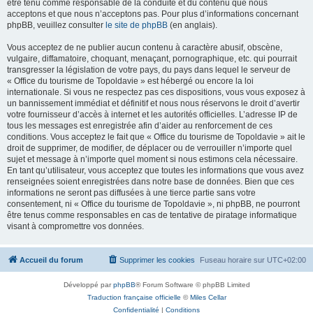
être tenu comme responsable de la conduite et du contenu que nous
acceptons et que nous n’acceptons pas. Pour plus d’informations concernant
phpBB, veuillez consulter
le site de phpBB
(en anglais).
Vous acceptez de ne publier aucun contenu à caractère abusif, obscène,
vulgaire, diffamatoire, choquant, menaçant, pornographique, etc. qui pourrait
transgresser la législation de votre pays, du pays dans lequel le serveur de
« Office du tourisme de Topoldavie » est hébergé ou encore la loi
internationale. Si vous ne respectez pas ces dispositions, vous vous exposez à
un bannissement immédiat et définitif et nous nous réservons le droit d’avertir
votre fournisseur d’accès à internet et les autorités officielles. L’adresse IP de
tous les messages est enregistrée afin d’aider au renforcement de ces
conditions. Vous acceptez le fait que « Office du tourisme de Topoldavie » ait le
droit de supprimer, de modifier, de déplacer ou de verrouiller n’importe quel
sujet et message à n’importe quel moment si nous estimons cela nécessaire.
En tant qu’utilisateur, vous acceptez que toutes les informations que vous avez
renseignées soient enregistrées dans notre base de données. Bien que ces
informations ne seront pas diffusées à une tierce partie sans votre
consentement, ni « Office du tourisme de Topoldavie », ni phpBB, ne pourront
être tenus comme responsables en cas de tentative de piratage informatique
visant à compromettre vos données.
Accueil du forum
Supprimer les cookies
Fuseau horaire sur
UTC+02:00
Développé par
phpBB
® Forum Software © phpBB Limited
Traduction française officielle
©
Miles Cellar
Confidentialité
|
Conditions