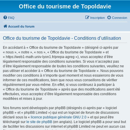
Office du tourisme de Topoldavie
FAQ
Inscription
Connexion
Accueil du forum
Office du tourisme de Topoldavie - Conditions d’utilisation
En accédant à « Office du tourisme de Topoldavie » (désigné ci-après par
« nous », « notre », « nos », « Office du tourisme de Topoldavie » et
« https://web1-math.univ-lyon1.fr/prepa-agreg »), vous acceptez d’être
légalement responsable des conditions suivantes. Si vous n’acceptez pas
d’être légalement responsable de toutes les conditions suivantes, veuillez ne
pas utiliser et accéder à « Office du tourisme de Topoldavie ». Nous pouvons
modifier ces conditions à n’importe quel moment et nous essaierons de vous
informer de ces modifications, bien que nous vous conseillons de vérifier
régulièrement par vous-même. En effet, si vous continuez à participer à
« Office du tourisme de Topoldavie » après que des modifications aient été
effectuées, vous acceptez d’être légalement responsable des conditions
modifiées et mises à jour.
Nos forums sont développés par phpBB (désignés ci-après par « logiciel
phpBB » et « phpBB Limited ») qui est un logiciel de forum de discussions
déclaré sous la «
licence publique générale GNU 2.0
» et qui peut être
téléchargé sur
le site de phpBB
(en anglais). Le logiciel phpBB a pour seul but
de faciliter les discussions sur internet et phpBB Limited ne peut en aucun cas