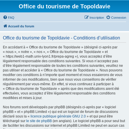
Office du tourisme de Topoldavie
FAQ
Inscription
Connexion
Accueil du forum
Office du tourisme de Topoldavie - Conditions d’utilisation
En accédant à « Office du tourisme de Topoldavie » (désigné ci-après par
« nous », « notre », « nos », « Office du tourisme de Topoldavie » et
« https://web1-math.univ-lyon1.fr/prepa-agreg »), vous acceptez d’être
légalement responsable des conditions suivantes. Si vous n’acceptez pas
d’être légalement responsable de toutes les conditions suivantes, veuillez ne
pas utiliser et accéder à « Office du tourisme de Topoldavie ». Nous pouvons
modifier ces conditions à n’importe quel moment et nous essaierons de vous
informer de ces modifications, bien que nous vous conseillons de vérifier
régulièrement par vous-même. En effet, si vous continuez à participer à
« Office du tourisme de Topoldavie » après que des modifications aient été
effectuées, vous acceptez d’être légalement responsable des conditions
modifiées et mises à jour.
Nos forums sont développés par phpBB (désignés ci-après par « logiciel
phpBB » et « phpBB Limited ») qui est un logiciel de forum de discussions
déclaré sous la «
licence publique générale GNU 2.0
» et qui peut être
téléchargé sur
le site de phpBB
(en anglais). Le logiciel phpBB a pour seul but
de faciliter les discussions sur internet et phpBB Limited ne peut en aucun cas