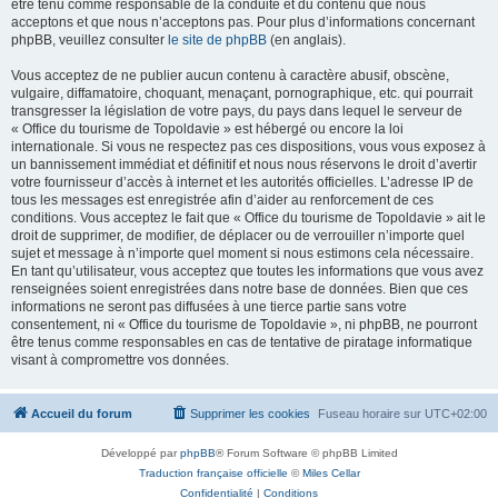
être tenu comme responsable de la conduite et du contenu que nous
acceptons et que nous n’acceptons pas. Pour plus d’informations concernant
phpBB, veuillez consulter
le site de phpBB
(en anglais).
Vous acceptez de ne publier aucun contenu à caractère abusif, obscène,
vulgaire, diffamatoire, choquant, menaçant, pornographique, etc. qui pourrait
transgresser la législation de votre pays, du pays dans lequel le serveur de
« Office du tourisme de Topoldavie » est hébergé ou encore la loi
internationale. Si vous ne respectez pas ces dispositions, vous vous exposez à
un bannissement immédiat et définitif et nous nous réservons le droit d’avertir
votre fournisseur d’accès à internet et les autorités officielles. L’adresse IP de
tous les messages est enregistrée afin d’aider au renforcement de ces
conditions. Vous acceptez le fait que « Office du tourisme de Topoldavie » ait le
droit de supprimer, de modifier, de déplacer ou de verrouiller n’importe quel
sujet et message à n’importe quel moment si nous estimons cela nécessaire.
En tant qu’utilisateur, vous acceptez que toutes les informations que vous avez
renseignées soient enregistrées dans notre base de données. Bien que ces
informations ne seront pas diffusées à une tierce partie sans votre
consentement, ni « Office du tourisme de Topoldavie », ni phpBB, ne pourront
être tenus comme responsables en cas de tentative de piratage informatique
visant à compromettre vos données.
Accueil du forum
Supprimer les cookies
Fuseau horaire sur
UTC+02:00
Développé par
phpBB
® Forum Software © phpBB Limited
Traduction française officielle
©
Miles Cellar
Confidentialité
|
Conditions