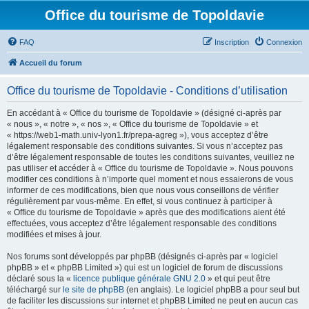
Office du tourisme de Topoldavie
FAQ
Inscription
Connexion
Accueil du forum
Office du tourisme de Topoldavie - Conditions d’utilisation
En accédant à « Office du tourisme de Topoldavie » (désigné ci-après par
« nous », « notre », « nos », « Office du tourisme de Topoldavie » et
« https://web1-math.univ-lyon1.fr/prepa-agreg »), vous acceptez d’être
légalement responsable des conditions suivantes. Si vous n’acceptez pas
d’être légalement responsable de toutes les conditions suivantes, veuillez ne
pas utiliser et accéder à « Office du tourisme de Topoldavie ». Nous pouvons
modifier ces conditions à n’importe quel moment et nous essaierons de vous
informer de ces modifications, bien que nous vous conseillons de vérifier
régulièrement par vous-même. En effet, si vous continuez à participer à
« Office du tourisme de Topoldavie » après que des modifications aient été
effectuées, vous acceptez d’être légalement responsable des conditions
modifiées et mises à jour.
Nos forums sont développés par phpBB (désignés ci-après par « logiciel
phpBB » et « phpBB Limited ») qui est un logiciel de forum de discussions
déclaré sous la «
licence publique générale GNU 2.0
» et qui peut être
téléchargé sur
le site de phpBB
(en anglais). Le logiciel phpBB a pour seul but
de faciliter les discussions sur internet et phpBB Limited ne peut en aucun cas