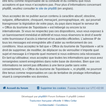
être tenu comme responsable de la conduite et du contenu que nous
acceptons et que nous n’acceptons pas. Pour plus d’informations concernant
phpBB, veuillez consulter
le site de phpBB
(en anglais).
Vous acceptez de ne publier aucun contenu à caractère abusif, obscène,
vulgaire, diffamatoire, choquant, menaçant, pornographique, etc. qui pourrait
transgresser la législation de votre pays, du pays dans lequel le serveur de
« Office du tourisme de Topoldavie » est hébergé ou encore la loi
internationale. Si vous ne respectez pas ces dispositions, vous vous exposez à
un bannissement immédiat et définitif et nous nous réservons le droit d’avertir
votre fournisseur d’accès à internet et les autorités officielles. L’adresse IP de
tous les messages est enregistrée afin d’aider au renforcement de ces
conditions. Vous acceptez le fait que « Office du tourisme de Topoldavie » ait le
droit de supprimer, de modifier, de déplacer ou de verrouiller n’importe quel
sujet et message à n’importe quel moment si nous estimons cela nécessaire.
En tant qu’utilisateur, vous acceptez que toutes les informations que vous avez
renseignées soient enregistrées dans notre base de données. Bien que ces
informations ne seront pas diffusées à une tierce partie sans votre
consentement, ni « Office du tourisme de Topoldavie », ni phpBB, ne pourront
être tenus comme responsables en cas de tentative de piratage informatique
visant à compromettre vos données.
Accueil du forum
Supprimer les cookies
Fuseau horaire sur
UTC+02:00
Développé par
phpBB
® Forum Software © phpBB Limited
Traduction française officielle
©
Miles Cellar
Confidentialité
|
Conditions