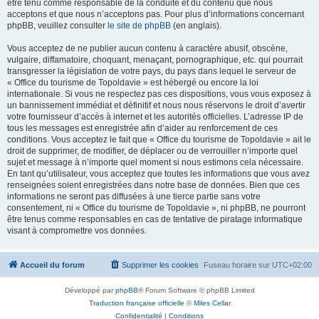
être tenu comme responsable de la conduite et du contenu que nous
acceptons et que nous n’acceptons pas. Pour plus d’informations concernant
phpBB, veuillez consulter
le site de phpBB
(en anglais).
Vous acceptez de ne publier aucun contenu à caractère abusif, obscène,
vulgaire, diffamatoire, choquant, menaçant, pornographique, etc. qui pourrait
transgresser la législation de votre pays, du pays dans lequel le serveur de
« Office du tourisme de Topoldavie » est hébergé ou encore la loi
internationale. Si vous ne respectez pas ces dispositions, vous vous exposez à
un bannissement immédiat et définitif et nous nous réservons le droit d’avertir
votre fournisseur d’accès à internet et les autorités officielles. L’adresse IP de
tous les messages est enregistrée afin d’aider au renforcement de ces
conditions. Vous acceptez le fait que « Office du tourisme de Topoldavie » ait le
droit de supprimer, de modifier, de déplacer ou de verrouiller n’importe quel
sujet et message à n’importe quel moment si nous estimons cela nécessaire.
En tant qu’utilisateur, vous acceptez que toutes les informations que vous avez
renseignées soient enregistrées dans notre base de données. Bien que ces
informations ne seront pas diffusées à une tierce partie sans votre
consentement, ni « Office du tourisme de Topoldavie », ni phpBB, ne pourront
être tenus comme responsables en cas de tentative de piratage informatique
visant à compromettre vos données.
Accueil du forum
Supprimer les cookies
Fuseau horaire sur
UTC+02:00
Développé par
phpBB
® Forum Software © phpBB Limited
Traduction française officielle
©
Miles Cellar
Confidentialité
|
Conditions