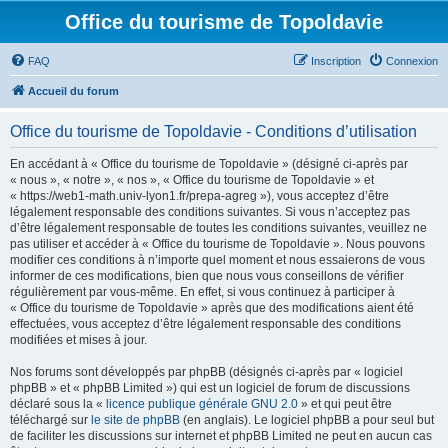
Office du tourisme de Topoldavie
FAQ
Inscription
Connexion
Accueil du forum
Office du tourisme de Topoldavie - Conditions d’utilisation
En accédant à « Office du tourisme de Topoldavie » (désigné ci-après par
« nous », « notre », « nos », « Office du tourisme de Topoldavie » et
« https://web1-math.univ-lyon1.fr/prepa-agreg »), vous acceptez d’être
légalement responsable des conditions suivantes. Si vous n’acceptez pas
d’être légalement responsable de toutes les conditions suivantes, veuillez ne
pas utiliser et accéder à « Office du tourisme de Topoldavie ». Nous pouvons
modifier ces conditions à n’importe quel moment et nous essaierons de vous
informer de ces modifications, bien que nous vous conseillons de vérifier
régulièrement par vous-même. En effet, si vous continuez à participer à
« Office du tourisme de Topoldavie » après que des modifications aient été
effectuées, vous acceptez d’être légalement responsable des conditions
modifiées et mises à jour.
Nos forums sont développés par phpBB (désignés ci-après par « logiciel
phpBB » et « phpBB Limited ») qui est un logiciel de forum de discussions
déclaré sous la «
licence publique générale GNU 2.0
» et qui peut être
téléchargé sur
le site de phpBB
(en anglais). Le logiciel phpBB a pour seul but
de faciliter les discussions sur internet et phpBB Limited ne peut en aucun cas