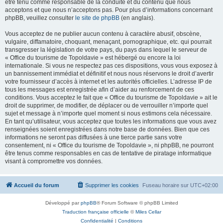
être tenu comme responsable de la conduite et du contenu que nous
acceptons et que nous n’acceptons pas. Pour plus d’informations concernant
phpBB, veuillez consulter
le site de phpBB
(en anglais).
Vous acceptez de ne publier aucun contenu à caractère abusif, obscène,
vulgaire, diffamatoire, choquant, menaçant, pornographique, etc. qui pourrait
transgresser la législation de votre pays, du pays dans lequel le serveur de
« Office du tourisme de Topoldavie » est hébergé ou encore la loi
internationale. Si vous ne respectez pas ces dispositions, vous vous exposez à
un bannissement immédiat et définitif et nous nous réservons le droit d’avertir
votre fournisseur d’accès à internet et les autorités officielles. L’adresse IP de
tous les messages est enregistrée afin d’aider au renforcement de ces
conditions. Vous acceptez le fait que « Office du tourisme de Topoldavie » ait le
droit de supprimer, de modifier, de déplacer ou de verrouiller n’importe quel
sujet et message à n’importe quel moment si nous estimons cela nécessaire.
En tant qu’utilisateur, vous acceptez que toutes les informations que vous avez
renseignées soient enregistrées dans notre base de données. Bien que ces
informations ne seront pas diffusées à une tierce partie sans votre
consentement, ni « Office du tourisme de Topoldavie », ni phpBB, ne pourront
être tenus comme responsables en cas de tentative de piratage informatique
visant à compromettre vos données.
Accueil du forum
Supprimer les cookies
Fuseau horaire sur
UTC+02:00
Développé par
phpBB
® Forum Software © phpBB Limited
Traduction française officielle
©
Miles Cellar
Confidentialité
|
Conditions