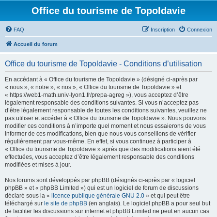
Office du tourisme de Topoldavie
FAQ
Inscription
Connexion
Accueil du forum
Office du tourisme de Topoldavie - Conditions d’utilisation
En accédant à « Office du tourisme de Topoldavie » (désigné ci-après par
« nous », « notre », « nos », « Office du tourisme de Topoldavie » et
« https://web1-math.univ-lyon1.fr/prepa-agreg »), vous acceptez d’être
légalement responsable des conditions suivantes. Si vous n’acceptez pas
d’être légalement responsable de toutes les conditions suivantes, veuillez ne
pas utiliser et accéder à « Office du tourisme de Topoldavie ». Nous pouvons
modifier ces conditions à n’importe quel moment et nous essaierons de vous
informer de ces modifications, bien que nous vous conseillons de vérifier
régulièrement par vous-même. En effet, si vous continuez à participer à
« Office du tourisme de Topoldavie » après que des modifications aient été
effectuées, vous acceptez d’être légalement responsable des conditions
modifiées et mises à jour.
Nos forums sont développés par phpBB (désignés ci-après par « logiciel
phpBB » et « phpBB Limited ») qui est un logiciel de forum de discussions
déclaré sous la «
licence publique générale GNU 2.0
» et qui peut être
téléchargé sur
le site de phpBB
(en anglais). Le logiciel phpBB a pour seul but
de faciliter les discussions sur internet et phpBB Limited ne peut en aucun cas