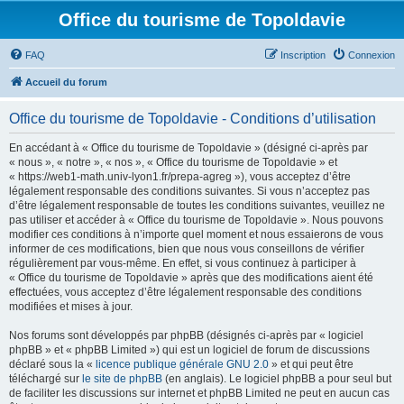
Office du tourisme de Topoldavie
FAQ
Inscription
Connexion
Accueil du forum
Office du tourisme de Topoldavie - Conditions d’utilisation
En accédant à « Office du tourisme de Topoldavie » (désigné ci-après par
« nous », « notre », « nos », « Office du tourisme de Topoldavie » et
« https://web1-math.univ-lyon1.fr/prepa-agreg »), vous acceptez d’être
légalement responsable des conditions suivantes. Si vous n’acceptez pas
d’être légalement responsable de toutes les conditions suivantes, veuillez ne
pas utiliser et accéder à « Office du tourisme de Topoldavie ». Nous pouvons
modifier ces conditions à n’importe quel moment et nous essaierons de vous
informer de ces modifications, bien que nous vous conseillons de vérifier
régulièrement par vous-même. En effet, si vous continuez à participer à
« Office du tourisme de Topoldavie » après que des modifications aient été
effectuées, vous acceptez d’être légalement responsable des conditions
modifiées et mises à jour.
Nos forums sont développés par phpBB (désignés ci-après par « logiciel
phpBB » et « phpBB Limited ») qui est un logiciel de forum de discussions
déclaré sous la «
licence publique générale GNU 2.0
» et qui peut être
téléchargé sur
le site de phpBB
(en anglais). Le logiciel phpBB a pour seul but
de faciliter les discussions sur internet et phpBB Limited ne peut en aucun cas