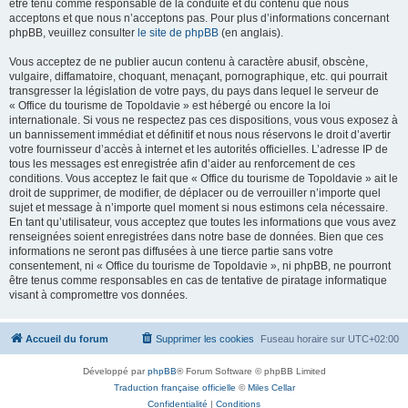
être tenu comme responsable de la conduite et du contenu que nous
acceptons et que nous n’acceptons pas. Pour plus d’informations concernant
phpBB, veuillez consulter
le site de phpBB
(en anglais).
Vous acceptez de ne publier aucun contenu à caractère abusif, obscène,
vulgaire, diffamatoire, choquant, menaçant, pornographique, etc. qui pourrait
transgresser la législation de votre pays, du pays dans lequel le serveur de
« Office du tourisme de Topoldavie » est hébergé ou encore la loi
internationale. Si vous ne respectez pas ces dispositions, vous vous exposez à
un bannissement immédiat et définitif et nous nous réservons le droit d’avertir
votre fournisseur d’accès à internet et les autorités officielles. L’adresse IP de
tous les messages est enregistrée afin d’aider au renforcement de ces
conditions. Vous acceptez le fait que « Office du tourisme de Topoldavie » ait le
droit de supprimer, de modifier, de déplacer ou de verrouiller n’importe quel
sujet et message à n’importe quel moment si nous estimons cela nécessaire.
En tant qu’utilisateur, vous acceptez que toutes les informations que vous avez
renseignées soient enregistrées dans notre base de données. Bien que ces
informations ne seront pas diffusées à une tierce partie sans votre
consentement, ni « Office du tourisme de Topoldavie », ni phpBB, ne pourront
être tenus comme responsables en cas de tentative de piratage informatique
visant à compromettre vos données.
Accueil du forum
Supprimer les cookies
Fuseau horaire sur
UTC+02:00
Développé par
phpBB
® Forum Software © phpBB Limited
Traduction française officielle
©
Miles Cellar
Confidentialité
|
Conditions