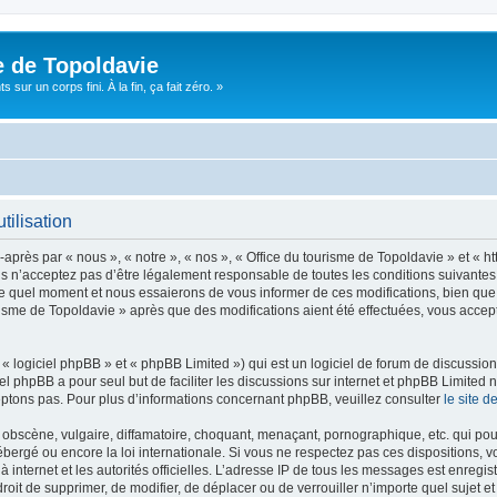
e de Topoldavie
sur un corps fini. À la fin, ça fait zéro. »
tilisation
après par « nous », « notre », « nos », « Office du tourisme de Topoldavie » et « h
 n’acceptez pas d’être légalement responsable de toutes les conditions suivantes, v
e quel moment et nous essaierons de vous informer de ces modifications, bien que 
ourisme de Topoldavie » après que des modifications aient été effectuées, vous acce
 logiciel phpBB » et « phpBB Limited ») qui est un logiciel de forum de discussio
iel phpBB a pour seul but de faciliter les discussions sur internet et phpBB Limit
ptons pas. Pour plus d’informations concernant phpBB, veuillez consulter
le site 
obscène, vulgaire, diffamatoire, choquant, menaçant, pornographique, etc. qui pourr
ébergé ou encore la loi internationale. Si vous ne respectez pas ces dispositions, 
 à internet et les autorités officielles. L’adresse IP de tous les messages est enregi
e droit de supprimer, de modifier, de déplacer ou de verrouiller n’importe quel suje