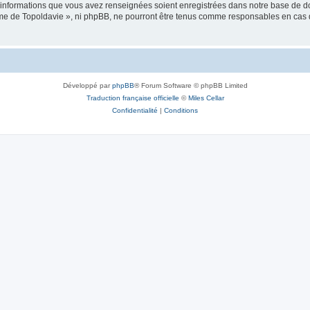
es informations que vous avez renseignées soient enregistrées dans notre base de 
isme de Topoldavie », ni phpBB, ne pourront être tenus comme responsables en cas 
Développé par
phpBB
® Forum Software © phpBB Limited
Traduction française officielle
©
Miles Cellar
Confidentialité
|
Conditions