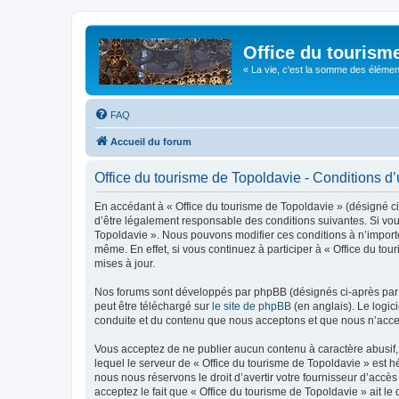
Office du tourism
« La vie, c'est la somme des éléments 
FAQ
Accueil du forum
Office du tourisme de Topoldavie - Conditions d’u
En accédant à « Office du tourisme de Topoldavie » (désigné ci-
d’être légalement responsable des conditions suivantes. Si vous
Topoldavie ». Nous pouvons modifier ces conditions à n’import
même. En effet, si vous continuez à participer à « Office du t
mises à jour.
Nos forums sont développés par phpBB (désignés ci-après par «
peut être téléchargé sur
le site de phpBB
(en anglais). Le logic
conduite et du contenu que nous acceptons et que nous n’acce
Vous acceptez de ne publier aucun contenu à caractère abusif, 
lequel le serveur de « Office du tourisme de Topoldavie » est h
nous nous réservons le droit d’avertir votre fournisseur d’accès
acceptez le fait que « Office du tourisme de Topoldavie » ait l