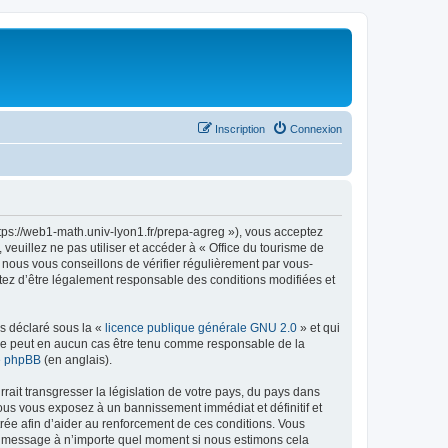
Inscription
Connexion
ttps://web1-math.univ-lyon1.fr/prepa-agreg »), vous acceptez
euillez ne pas utiliser et accéder à « Office du tourisme de
nous vous conseillons de vérifier régulièrement par vous-
ptez d’être légalement responsable des conditions modifiées et
ns déclaré sous la «
licence publique générale GNU 2.0
» et qui
ed ne peut en aucun cas être tenu comme responsable de la
de phpBB
(en anglais).
ait transgresser la législation de votre pays, du pays dans
vous vous exposez à un bannissement immédiat et définitif et
strée afin d’aider au renforcement de ces conditions. Vous
t et message à n’importe quel moment si nous estimons cela