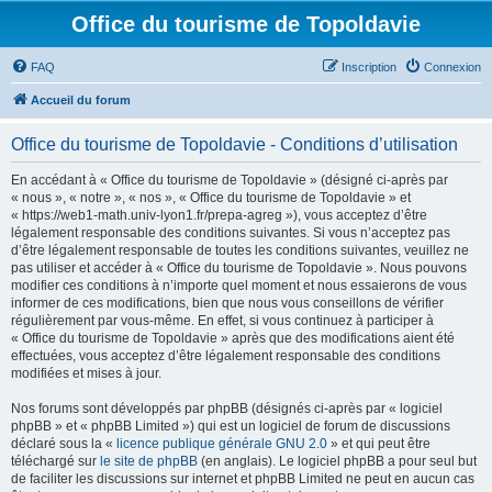
Office du tourisme de Topoldavie
FAQ
Inscription
Connexion
Accueil du forum
Office du tourisme de Topoldavie - Conditions d’utilisation
En accédant à « Office du tourisme de Topoldavie » (désigné ci-après par
« nous », « notre », « nos », « Office du tourisme de Topoldavie » et
« https://web1-math.univ-lyon1.fr/prepa-agreg »), vous acceptez d’être
légalement responsable des conditions suivantes. Si vous n’acceptez pas
d’être légalement responsable de toutes les conditions suivantes, veuillez ne
pas utiliser et accéder à « Office du tourisme de Topoldavie ». Nous pouvons
modifier ces conditions à n’importe quel moment et nous essaierons de vous
informer de ces modifications, bien que nous vous conseillons de vérifier
régulièrement par vous-même. En effet, si vous continuez à participer à
« Office du tourisme de Topoldavie » après que des modifications aient été
effectuées, vous acceptez d’être légalement responsable des conditions
modifiées et mises à jour.
Nos forums sont développés par phpBB (désignés ci-après par « logiciel
phpBB » et « phpBB Limited ») qui est un logiciel de forum de discussions
déclaré sous la «
licence publique générale GNU 2.0
» et qui peut être
téléchargé sur
le site de phpBB
(en anglais). Le logiciel phpBB a pour seul but
de faciliter les discussions sur internet et phpBB Limited ne peut en aucun cas