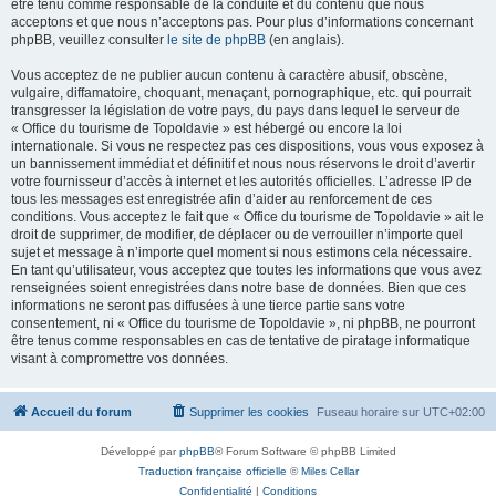
être tenu comme responsable de la conduite et du contenu que nous
acceptons et que nous n’acceptons pas. Pour plus d’informations concernant
phpBB, veuillez consulter
le site de phpBB
(en anglais).
Vous acceptez de ne publier aucun contenu à caractère abusif, obscène,
vulgaire, diffamatoire, choquant, menaçant, pornographique, etc. qui pourrait
transgresser la législation de votre pays, du pays dans lequel le serveur de
« Office du tourisme de Topoldavie » est hébergé ou encore la loi
internationale. Si vous ne respectez pas ces dispositions, vous vous exposez à
un bannissement immédiat et définitif et nous nous réservons le droit d’avertir
votre fournisseur d’accès à internet et les autorités officielles. L’adresse IP de
tous les messages est enregistrée afin d’aider au renforcement de ces
conditions. Vous acceptez le fait que « Office du tourisme de Topoldavie » ait le
droit de supprimer, de modifier, de déplacer ou de verrouiller n’importe quel
sujet et message à n’importe quel moment si nous estimons cela nécessaire.
En tant qu’utilisateur, vous acceptez que toutes les informations que vous avez
renseignées soient enregistrées dans notre base de données. Bien que ces
informations ne seront pas diffusées à une tierce partie sans votre
consentement, ni « Office du tourisme de Topoldavie », ni phpBB, ne pourront
être tenus comme responsables en cas de tentative de piratage informatique
visant à compromettre vos données.
Accueil du forum
Supprimer les cookies
Fuseau horaire sur
UTC+02:00
Développé par
phpBB
® Forum Software © phpBB Limited
Traduction française officielle
©
Miles Cellar
Confidentialité
|
Conditions