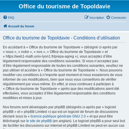
Office du tourisme de Topoldavie
FAQ
Inscription
Connexion
Accueil du forum
Office du tourisme de Topoldavie - Conditions d’utilisation
En accédant à « Office du tourisme de Topoldavie » (désigné ci-après par
« nous », « notre », « nos », « Office du tourisme de Topoldavie » et
« https://web1-math.univ-lyon1.fr/prepa-agreg »), vous acceptez d’être
légalement responsable des conditions suivantes. Si vous n’acceptez pas
d’être légalement responsable de toutes les conditions suivantes, veuillez ne
pas utiliser et accéder à « Office du tourisme de Topoldavie ». Nous pouvons
modifier ces conditions à n’importe quel moment et nous essaierons de vous
informer de ces modifications, bien que nous vous conseillons de vérifier
régulièrement par vous-même. En effet, si vous continuez à participer à
« Office du tourisme de Topoldavie » après que des modifications aient été
effectuées, vous acceptez d’être légalement responsable des conditions
modifiées et mises à jour.
Nos forums sont développés par phpBB (désignés ci-après par « logiciel
phpBB » et « phpBB Limited ») qui est un logiciel de forum de discussions
déclaré sous la «
licence publique générale GNU 2.0
» et qui peut être
téléchargé sur
le site de phpBB
(en anglais). Le logiciel phpBB a pour seul but
de faciliter les discussions sur internet et phpBB Limited ne peut en aucun cas