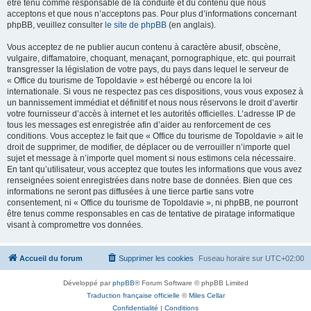
être tenu comme responsable de la conduite et du contenu que nous
acceptons et que nous n’acceptons pas. Pour plus d’informations concernant
phpBB, veuillez consulter
le site de phpBB
(en anglais).
Vous acceptez de ne publier aucun contenu à caractère abusif, obscène,
vulgaire, diffamatoire, choquant, menaçant, pornographique, etc. qui pourrait
transgresser la législation de votre pays, du pays dans lequel le serveur de
« Office du tourisme de Topoldavie » est hébergé ou encore la loi
internationale. Si vous ne respectez pas ces dispositions, vous vous exposez à
un bannissement immédiat et définitif et nous nous réservons le droit d’avertir
votre fournisseur d’accès à internet et les autorités officielles. L’adresse IP de
tous les messages est enregistrée afin d’aider au renforcement de ces
conditions. Vous acceptez le fait que « Office du tourisme de Topoldavie » ait le
droit de supprimer, de modifier, de déplacer ou de verrouiller n’importe quel
sujet et message à n’importe quel moment si nous estimons cela nécessaire.
En tant qu’utilisateur, vous acceptez que toutes les informations que vous avez
renseignées soient enregistrées dans notre base de données. Bien que ces
informations ne seront pas diffusées à une tierce partie sans votre
consentement, ni « Office du tourisme de Topoldavie », ni phpBB, ne pourront
être tenus comme responsables en cas de tentative de piratage informatique
visant à compromettre vos données.
Accueil du forum
Supprimer les cookies
Fuseau horaire sur
UTC+02:00
Développé par
phpBB
® Forum Software © phpBB Limited
Traduction française officielle
©
Miles Cellar
Confidentialité
|
Conditions