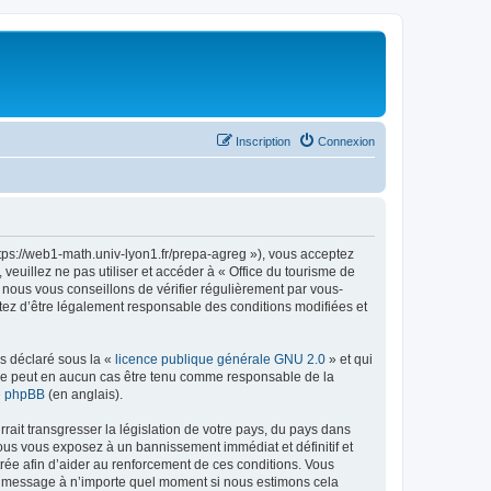
Inscription
Connexion
ttps://web1-math.univ-lyon1.fr/prepa-agreg »), vous acceptez
euillez ne pas utiliser et accéder à « Office du tourisme de
nous vous conseillons de vérifier régulièrement par vous-
ptez d’être légalement responsable des conditions modifiées et
ns déclaré sous la «
licence publique générale GNU 2.0
» et qui
ed ne peut en aucun cas être tenu comme responsable de la
de phpBB
(en anglais).
ait transgresser la législation de votre pays, du pays dans
vous vous exposez à un bannissement immédiat et définitif et
strée afin d’aider au renforcement de ces conditions. Vous
t et message à n’importe quel moment si nous estimons cela