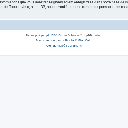
es informations que vous avez renseignées soient enregistrées dans notre base de 
isme de Topoldavie », ni phpBB, ne pourront être tenus comme responsables en cas 
Développé par
phpBB
® Forum Software © phpBB Limited
Traduction française officielle
©
Miles Cellar
Confidentialité
|
Conditions