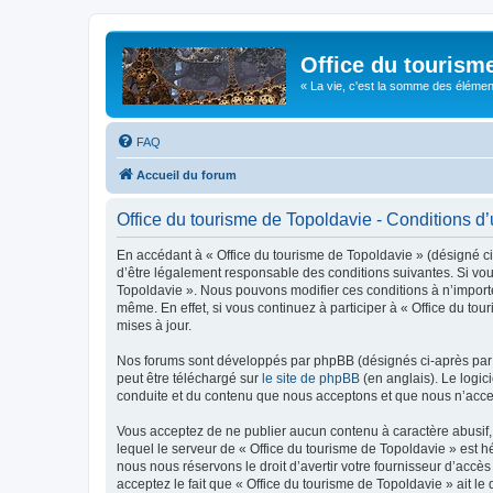
Office du tourism
« La vie, c'est la somme des éléments 
FAQ
Accueil du forum
Office du tourisme de Topoldavie - Conditions d’u
En accédant à « Office du tourisme de Topoldavie » (désigné ci-
d’être légalement responsable des conditions suivantes. Si vous
Topoldavie ». Nous pouvons modifier ces conditions à n’import
même. En effet, si vous continuez à participer à « Office du t
mises à jour.
Nos forums sont développés par phpBB (désignés ci-après par «
peut être téléchargé sur
le site de phpBB
(en anglais). Le logic
conduite et du contenu que nous acceptons et que nous n’acce
Vous acceptez de ne publier aucun contenu à caractère abusif, 
lequel le serveur de « Office du tourisme de Topoldavie » est h
nous nous réservons le droit d’avertir votre fournisseur d’accès
acceptez le fait que « Office du tourisme de Topoldavie » ait l