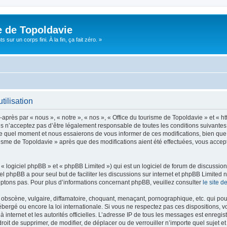
e de Topoldavie
sur un corps fini. À la fin, ça fait zéro. »
tilisation
après par « nous », « notre », « nos », « Office du tourisme de Topoldavie » et « h
 n’acceptez pas d’être légalement responsable de toutes les conditions suivantes, v
e quel moment et nous essaierons de vous informer de ces modifications, bien que 
ourisme de Topoldavie » après que des modifications aient été effectuées, vous acce
 logiciel phpBB » et « phpBB Limited ») qui est un logiciel de forum de discussio
iel phpBB a pour seul but de faciliter les discussions sur internet et phpBB Limit
ptons pas. Pour plus d’informations concernant phpBB, veuillez consulter
le site 
obscène, vulgaire, diffamatoire, choquant, menaçant, pornographique, etc. qui pourr
ébergé ou encore la loi internationale. Si vous ne respectez pas ces dispositions, 
 à internet et les autorités officielles. L’adresse IP de tous les messages est enregi
e droit de supprimer, de modifier, de déplacer ou de verrouiller n’importe quel suje