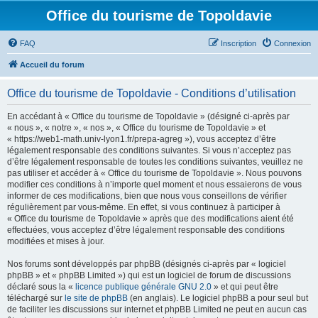
Office du tourisme de Topoldavie
FAQ
Inscription
Connexion
Accueil du forum
Office du tourisme de Topoldavie - Conditions d’utilisation
En accédant à « Office du tourisme de Topoldavie » (désigné ci-après par
« nous », « notre », « nos », « Office du tourisme de Topoldavie » et
« https://web1-math.univ-lyon1.fr/prepa-agreg »), vous acceptez d’être
légalement responsable des conditions suivantes. Si vous n’acceptez pas
d’être légalement responsable de toutes les conditions suivantes, veuillez ne
pas utiliser et accéder à « Office du tourisme de Topoldavie ». Nous pouvons
modifier ces conditions à n’importe quel moment et nous essaierons de vous
informer de ces modifications, bien que nous vous conseillons de vérifier
régulièrement par vous-même. En effet, si vous continuez à participer à
« Office du tourisme de Topoldavie » après que des modifications aient été
effectuées, vous acceptez d’être légalement responsable des conditions
modifiées et mises à jour.
Nos forums sont développés par phpBB (désignés ci-après par « logiciel
phpBB » et « phpBB Limited ») qui est un logiciel de forum de discussions
déclaré sous la «
licence publique générale GNU 2.0
» et qui peut être
téléchargé sur
le site de phpBB
(en anglais). Le logiciel phpBB a pour seul but
de faciliter les discussions sur internet et phpBB Limited ne peut en aucun cas