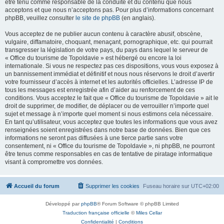
être tenu comme responsable de la conduite et du contenu que nous
acceptons et que nous n’acceptons pas. Pour plus d’informations concernant
phpBB, veuillez consulter
le site de phpBB
(en anglais).
Vous acceptez de ne publier aucun contenu à caractère abusif, obscène,
vulgaire, diffamatoire, choquant, menaçant, pornographique, etc. qui pourrait
transgresser la législation de votre pays, du pays dans lequel le serveur de
« Office du tourisme de Topoldavie » est hébergé ou encore la loi
internationale. Si vous ne respectez pas ces dispositions, vous vous exposez à
un bannissement immédiat et définitif et nous nous réservons le droit d’avertir
votre fournisseur d’accès à internet et les autorités officielles. L’adresse IP de
tous les messages est enregistrée afin d’aider au renforcement de ces
conditions. Vous acceptez le fait que « Office du tourisme de Topoldavie » ait le
droit de supprimer, de modifier, de déplacer ou de verrouiller n’importe quel
sujet et message à n’importe quel moment si nous estimons cela nécessaire.
En tant qu’utilisateur, vous acceptez que toutes les informations que vous avez
renseignées soient enregistrées dans notre base de données. Bien que ces
informations ne seront pas diffusées à une tierce partie sans votre
consentement, ni « Office du tourisme de Topoldavie », ni phpBB, ne pourront
être tenus comme responsables en cas de tentative de piratage informatique
visant à compromettre vos données.
Accueil du forum
Supprimer les cookies
Fuseau horaire sur
UTC+02:00
Développé par
phpBB
® Forum Software © phpBB Limited
Traduction française officielle
©
Miles Cellar
Confidentialité
|
Conditions