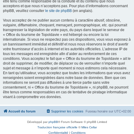
être tenu comme responsable de la conduite et du contenu que nous
acceptons et que nous n’acceptons pas. Pour plus d’informations concernant
phpBB, veuillez consulter
le site de phpBB
(en anglais).
Vous acceptez de ne publier aucun contenu à caractère abusif, obscène,
vulgaire, diffamatoire, choquant, menaçant, pornographique, etc. qui pourrait
transgresser la législation de votre pays, du pays dans lequel le serveur de
« Office du tourisme de Topoldavie » est hébergé ou encore la loi
internationale. Si vous ne respectez pas ces dispositions, vous vous exposez à
un bannissement immédiat et définitif et nous nous réservons le droit d’avertir
votre fournisseur d’accès à internet et les autorités officielles. L’adresse IP de
tous les messages est enregistrée afin d’aider au renforcement de ces
conditions. Vous acceptez le fait que « Office du tourisme de Topoldavie » ait le
droit de supprimer, de modifier, de déplacer ou de verrouiller n’importe quel
sujet et message à n’importe quel moment si nous estimons cela nécessaire.
En tant qu’utilisateur, vous acceptez que toutes les informations que vous avez
renseignées soient enregistrées dans notre base de données. Bien que ces
informations ne seront pas diffusées à une tierce partie sans votre
consentement, ni « Office du tourisme de Topoldavie », ni phpBB, ne pourront
être tenus comme responsables en cas de tentative de piratage informatique
visant à compromettre vos données.
Accueil du forum
Supprimer les cookies
Fuseau horaire sur
UTC+02:00
Développé par
phpBB
® Forum Software © phpBB Limited
Traduction française officielle
©
Miles Cellar
Confidentialité
|
Conditions