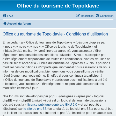
Office du tourisme de Topoldavie
FAQ
Inscription
Connexion
Accueil du forum
Office du tourisme de Topoldavie - Conditions d’utilisation
En accédant à « Office du tourisme de Topoldavie » (désigné ci-après par
« nous », « notre », « nos », « Office du tourisme de Topoldavie » et
« https://web1-math.univ-lyon1.fr/prepa-agreg »), vous acceptez d’être
légalement responsable des conditions suivantes. Si vous n’acceptez pas
d’être légalement responsable de toutes les conditions suivantes, veuillez ne
pas utiliser et accéder à « Office du tourisme de Topoldavie ». Nous pouvons
modifier ces conditions à n’importe quel moment et nous essaierons de vous
informer de ces modifications, bien que nous vous conseillons de vérifier
régulièrement par vous-même. En effet, si vous continuez à participer à
« Office du tourisme de Topoldavie » après que des modifications aient été
effectuées, vous acceptez d’être légalement responsable des conditions
modifiées et mises à jour.
Nos forums sont développés par phpBB (désignés ci-après par « logiciel
phpBB » et « phpBB Limited ») qui est un logiciel de forum de discussions
déclaré sous la «
licence publique générale GNU 2.0
» et qui peut être
téléchargé sur
le site de phpBB
(en anglais). Le logiciel phpBB a pour seul but
de faciliter les discussions sur internet et phpBB Limited ne peut en aucun cas