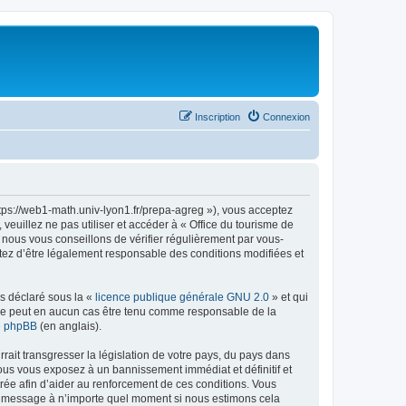
Inscription
Connexion
ttps://web1-math.univ-lyon1.fr/prepa-agreg »), vous acceptez
euillez ne pas utiliser et accéder à « Office du tourisme de
nous vous conseillons de vérifier régulièrement par vous-
ptez d’être légalement responsable des conditions modifiées et
ns déclaré sous la «
licence publique générale GNU 2.0
» et qui
ed ne peut en aucun cas être tenu comme responsable de la
de phpBB
(en anglais).
ait transgresser la législation de votre pays, du pays dans
vous vous exposez à un bannissement immédiat et définitif et
strée afin d’aider au renforcement de ces conditions. Vous
t et message à n’importe quel moment si nous estimons cela