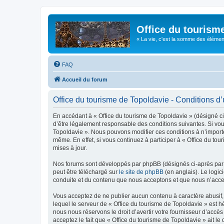
Office du tourism
« La vie, c'est la somme des éléments 
FAQ
Accueil du forum
Office du tourisme de Topoldavie - Conditions d’u
En accédant à « Office du tourisme de Topoldavie » (désigné ci-
d’être légalement responsable des conditions suivantes. Si vous
Topoldavie ». Nous pouvons modifier ces conditions à n’import
même. En effet, si vous continuez à participer à « Office du t
mises à jour.
Nos forums sont développés par phpBB (désignés ci-après par «
peut être téléchargé sur
le site de phpBB
(en anglais). Le logic
conduite et du contenu que nous acceptons et que nous n’acce
Vous acceptez de ne publier aucun contenu à caractère abusif, 
lequel le serveur de « Office du tourisme de Topoldavie » est h
nous nous réservons le droit d’avertir votre fournisseur d’accès
acceptez le fait que « Office du tourisme de Topoldavie » ait l