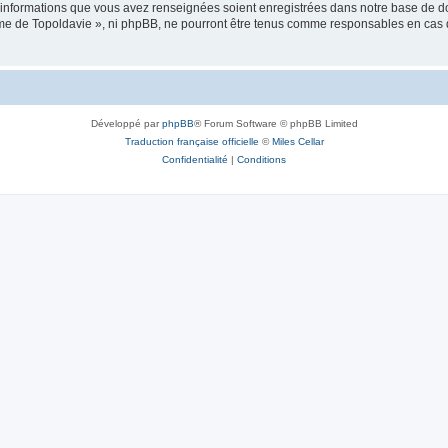
es informations que vous avez renseignées soient enregistrées dans notre base de 
isme de Topoldavie », ni phpBB, ne pourront être tenus comme responsables en cas 
Développé par
phpBB
® Forum Software © phpBB Limited
Traduction française officielle
©
Miles Cellar
Confidentialité
|
Conditions