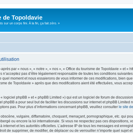
e de Topoldavie
sur un corps fini. À la fin, ça fait zéro. »
tilisation
après par « nous », « notre », « nos », « Office du tourisme de Topoldavie » et « h
 n’acceptez pas d’être légalement responsable de toutes les conditions suivantes, v
e quel moment et nous essaierons de vous informer de ces modifications, bien que 
ourisme de Topoldavie » après que des modifications aient été effectuées, vous acce
 logiciel phpBB » et « phpBB Limited ») qui est un logiciel de forum de discussio
iel phpBB a pour seul but de faciliter les discussions sur internet et phpBB Limit
ptons pas. Pour plus d’informations concernant phpBB, veuillez consulter
le site 
obscène, vulgaire, diffamatoire, choquant, menaçant, pornographique, etc. qui pourr
ébergé ou encore la loi internationale. Si vous ne respectez pas ces dispositions, 
 à internet et les autorités officielles. L’adresse IP de tous les messages est enregi
e droit de supprimer, de modifier, de déplacer ou de verrouiller n’importe quel suje