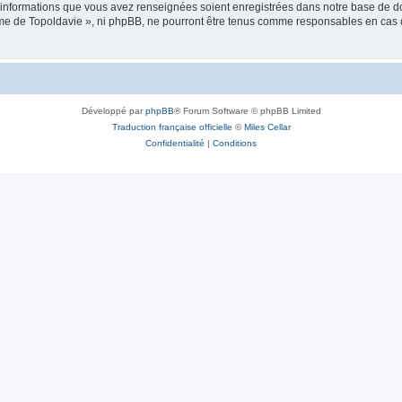
es informations que vous avez renseignées soient enregistrées dans notre base de 
isme de Topoldavie », ni phpBB, ne pourront être tenus comme responsables en cas 
Développé par
phpBB
® Forum Software © phpBB Limited
Traduction française officielle
©
Miles Cellar
Confidentialité
|
Conditions