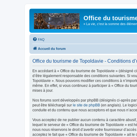
Office du tourism
« La vie, c'est la somme des éléments 
FAQ
Accueil du forum
Office du tourisme de Topoldavie - Conditions d’u
En accédant à « Office du tourisme de Topoldavie » (désigné ci-
d’être légalement responsable des conditions suivantes. Si vous
Topoldavie ». Nous pouvons modifier ces conditions à n’import
même. En effet, si vous continuez à participer à « Office du t
mises à jour.
Nos forums sont développés par phpBB (désignés ci-après par «
peut être téléchargé sur
le site de phpBB
(en anglais). Le logic
conduite et du contenu que nous acceptons et que nous n’acce
Vous acceptez de ne publier aucun contenu à caractère abusif, 
lequel le serveur de « Office du tourisme de Topoldavie » est h
nous nous réservons le droit d’avertir votre fournisseur d’accès
acceptez le fait que « Office du tourisme de Topoldavie » ait l