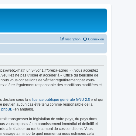
Inscription
Connexion
ttps://web1-math.univ-lyon1.fr/prepa-agreg »), vous acceptez
euillez ne pas utiliser et accéder à « Office du tourisme de
nous vous conseillons de vérifier régulièrement par vous-
ptez d’être légalement responsable des conditions modifiées et
ns déclaré sous la «
licence publique générale GNU 2.0
» et qui
ed ne peut en aucun cas être tenu comme responsable de la
de phpBB
(en anglais).
ait transgresser la législation de votre pays, du pays dans
vous vous exposez à un bannissement immédiat et définitif et
strée afin d’aider au renforcement de ces conditions. Vous
t et message à n’importe quel moment si nous estimons cela