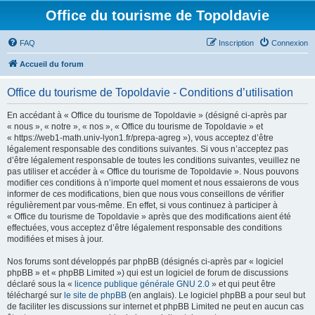
Office du tourisme de Topoldavie
FAQ
Inscription
Connexion
Accueil du forum
Office du tourisme de Topoldavie - Conditions d’utilisation
En accédant à « Office du tourisme de Topoldavie » (désigné ci-après par
« nous », « notre », « nos », « Office du tourisme de Topoldavie » et
« https://web1-math.univ-lyon1.fr/prepa-agreg »), vous acceptez d’être
légalement responsable des conditions suivantes. Si vous n’acceptez pas
d’être légalement responsable de toutes les conditions suivantes, veuillez ne
pas utiliser et accéder à « Office du tourisme de Topoldavie ». Nous pouvons
modifier ces conditions à n’importe quel moment et nous essaierons de vous
informer de ces modifications, bien que nous vous conseillons de vérifier
régulièrement par vous-même. En effet, si vous continuez à participer à
« Office du tourisme de Topoldavie » après que des modifications aient été
effectuées, vous acceptez d’être légalement responsable des conditions
modifiées et mises à jour.
Nos forums sont développés par phpBB (désignés ci-après par « logiciel
phpBB » et « phpBB Limited ») qui est un logiciel de forum de discussions
déclaré sous la «
licence publique générale GNU 2.0
» et qui peut être
téléchargé sur
le site de phpBB
(en anglais). Le logiciel phpBB a pour seul but
de faciliter les discussions sur internet et phpBB Limited ne peut en aucun cas