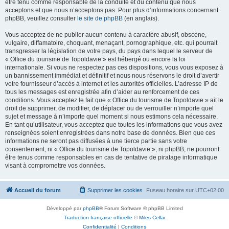
être tenu comme responsable de la conduite et du contenu que nous
acceptons et que nous n’acceptons pas. Pour plus d’informations concernant
phpBB, veuillez consulter
le site de phpBB
(en anglais).
Vous acceptez de ne publier aucun contenu à caractère abusif, obscène,
vulgaire, diffamatoire, choquant, menaçant, pornographique, etc. qui pourrait
transgresser la législation de votre pays, du pays dans lequel le serveur de
« Office du tourisme de Topoldavie » est hébergé ou encore la loi
internationale. Si vous ne respectez pas ces dispositions, vous vous exposez à
un bannissement immédiat et définitif et nous nous réservons le droit d’avertir
votre fournisseur d’accès à internet et les autorités officielles. L’adresse IP de
tous les messages est enregistrée afin d’aider au renforcement de ces
conditions. Vous acceptez le fait que « Office du tourisme de Topoldavie » ait le
droit de supprimer, de modifier, de déplacer ou de verrouiller n’importe quel
sujet et message à n’importe quel moment si nous estimons cela nécessaire.
En tant qu’utilisateur, vous acceptez que toutes les informations que vous avez
renseignées soient enregistrées dans notre base de données. Bien que ces
informations ne seront pas diffusées à une tierce partie sans votre
consentement, ni « Office du tourisme de Topoldavie », ni phpBB, ne pourront
être tenus comme responsables en cas de tentative de piratage informatique
visant à compromettre vos données.
Accueil du forum
Supprimer les cookies
Fuseau horaire sur
UTC+02:00
Développé par
phpBB
® Forum Software © phpBB Limited
Traduction française officielle
©
Miles Cellar
Confidentialité
|
Conditions