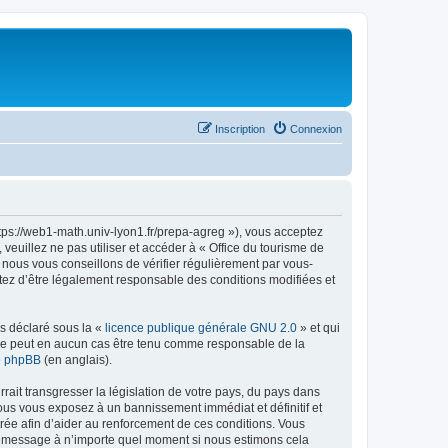
Inscription
Connexion
ttps://web1-math.univ-lyon1.fr/prepa-agreg »), vous acceptez
euillez ne pas utiliser et accéder à « Office du tourisme de
nous vous conseillons de vérifier régulièrement par vous-
ptez d’être légalement responsable des conditions modifiées et
ns déclaré sous la «
licence publique générale GNU 2.0
» et qui
ed ne peut en aucun cas être tenu comme responsable de la
de phpBB
(en anglais).
ait transgresser la législation de votre pays, du pays dans
vous vous exposez à un bannissement immédiat et définitif et
strée afin d’aider au renforcement de ces conditions. Vous
t et message à n’importe quel moment si nous estimons cela