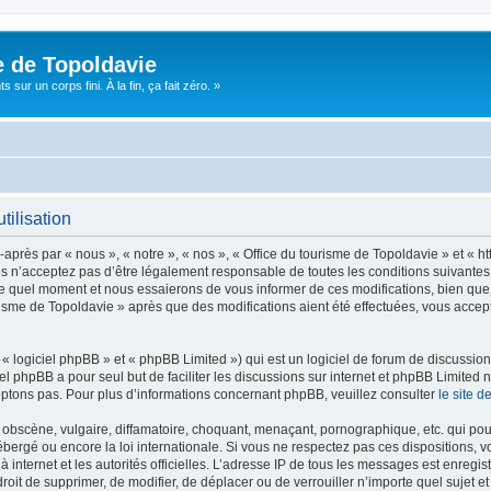
e de Topoldavie
sur un corps fini. À la fin, ça fait zéro. »
tilisation
après par « nous », « notre », « nos », « Office du tourisme de Topoldavie » et « h
 n’acceptez pas d’être légalement responsable de toutes les conditions suivantes, v
e quel moment et nous essaierons de vous informer de ces modifications, bien que 
ourisme de Topoldavie » après que des modifications aient été effectuées, vous acce
 logiciel phpBB » et « phpBB Limited ») qui est un logiciel de forum de discussio
iel phpBB a pour seul but de faciliter les discussions sur internet et phpBB Limit
ptons pas. Pour plus d’informations concernant phpBB, veuillez consulter
le site 
obscène, vulgaire, diffamatoire, choquant, menaçant, pornographique, etc. qui pourr
ébergé ou encore la loi internationale. Si vous ne respectez pas ces dispositions, 
 à internet et les autorités officielles. L’adresse IP de tous les messages est enregi
e droit de supprimer, de modifier, de déplacer ou de verrouiller n’importe quel suje