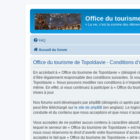
Office du tourism
« La vie, c'est la somme des éléments 
FAQ
Accueil du forum
Office du tourisme de Topoldavie - Conditions d’u
En accédant à « Office du tourisme de Topoldavie » (désigné ci-
d’être légalement responsable des conditions suivantes. Si vous
Topoldavie ». Nous pouvons modifier ces conditions à n’import
même. En effet, si vous continuez à participer à « Office du t
mises à jour.
Nos forums sont développés par phpBB (désignés ci-après par «
peut être téléchargé sur
le site de phpBB
(en anglais). Le logic
conduite et du contenu que nous acceptons et que nous n’acce
Vous acceptez de ne publier aucun contenu à caractère abusif, 
lequel le serveur de « Office du tourisme de Topoldavie » est h
nous nous réservons le droit d’avertir votre fournisseur d’accès
acceptez le fait que « Office du tourisme de Topoldavie » ait l