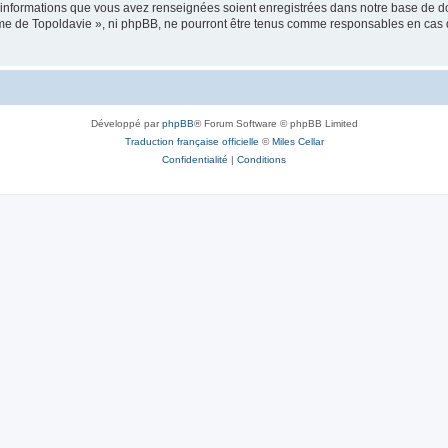
es informations que vous avez renseignées soient enregistrées dans notre base de 
isme de Topoldavie », ni phpBB, ne pourront être tenus comme responsables en cas 
Développé par
phpBB
® Forum Software © phpBB Limited
Traduction française officielle
©
Miles Cellar
Confidentialité
|
Conditions