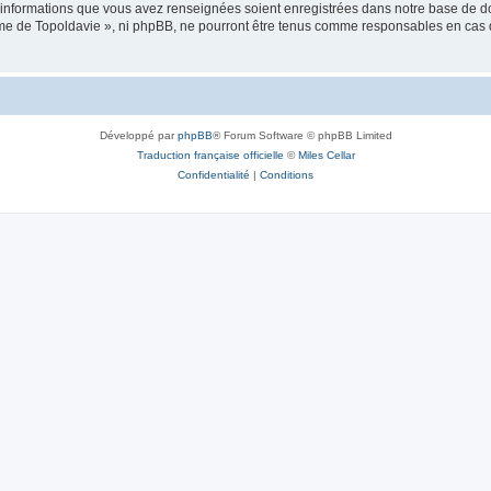
es informations que vous avez renseignées soient enregistrées dans notre base de 
isme de Topoldavie », ni phpBB, ne pourront être tenus comme responsables en cas 
Développé par
phpBB
® Forum Software © phpBB Limited
Traduction française officielle
©
Miles Cellar
Confidentialité
|
Conditions