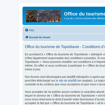
Office du tourism
« La vie, c'est la somme des éléments 
FAQ
Accueil du forum
Office du tourisme de Topoldavie - Conditions d’u
En accédant à « Office du tourisme de Topoldavie » (désigné ci-
d’être légalement responsable des conditions suivantes. Si vous
Topoldavie ». Nous pouvons modifier ces conditions à n’import
même. En effet, si vous continuez à participer à « Office du t
mises à jour.
Nos forums sont développés par phpBB (désignés ci-après par «
peut être téléchargé sur
le site de phpBB
(en anglais). Le logic
conduite et du contenu que nous acceptons et que nous n’acce
Vous acceptez de ne publier aucun contenu à caractère abusif, 
lequel le serveur de « Office du tourisme de Topoldavie » est h
nous nous réservons le droit d’avertir votre fournisseur d’accès
acceptez le fait que « Office du tourisme de Topoldavie » ait l