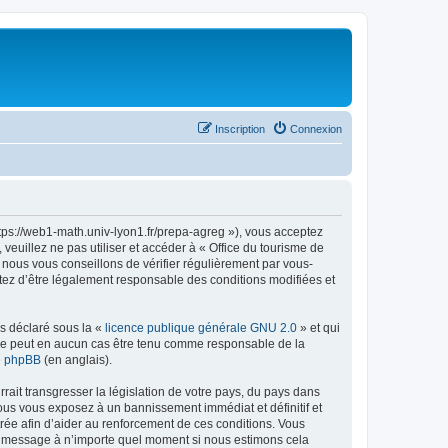
Inscription
Connexion
ttps://web1-math.univ-lyon1.fr/prepa-agreg »), vous acceptez
euillez ne pas utiliser et accéder à « Office du tourisme de
nous vous conseillons de vérifier régulièrement par vous-
ptez d’être légalement responsable des conditions modifiées et
ns déclaré sous la «
licence publique générale GNU 2.0
» et qui
ed ne peut en aucun cas être tenu comme responsable de la
de phpBB
(en anglais).
ait transgresser la législation de votre pays, du pays dans
vous vous exposez à un bannissement immédiat et définitif et
strée afin d’aider au renforcement de ces conditions. Vous
t et message à n’importe quel moment si nous estimons cela