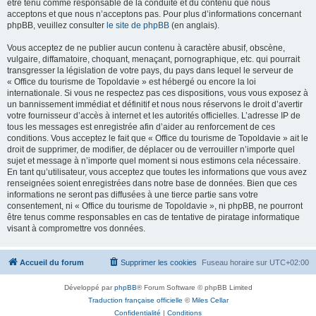
être tenu comme responsable de la conduite et du contenu que nous
acceptons et que nous n’acceptons pas. Pour plus d’informations concernant
phpBB, veuillez consulter
le site de phpBB
(en anglais).
Vous acceptez de ne publier aucun contenu à caractère abusif, obscène,
vulgaire, diffamatoire, choquant, menaçant, pornographique, etc. qui pourrait
transgresser la législation de votre pays, du pays dans lequel le serveur de
« Office du tourisme de Topoldavie » est hébergé ou encore la loi
internationale. Si vous ne respectez pas ces dispositions, vous vous exposez à
un bannissement immédiat et définitif et nous nous réservons le droit d’avertir
votre fournisseur d’accès à internet et les autorités officielles. L’adresse IP de
tous les messages est enregistrée afin d’aider au renforcement de ces
conditions. Vous acceptez le fait que « Office du tourisme de Topoldavie » ait le
droit de supprimer, de modifier, de déplacer ou de verrouiller n’importe quel
sujet et message à n’importe quel moment si nous estimons cela nécessaire.
En tant qu’utilisateur, vous acceptez que toutes les informations que vous avez
renseignées soient enregistrées dans notre base de données. Bien que ces
informations ne seront pas diffusées à une tierce partie sans votre
consentement, ni « Office du tourisme de Topoldavie », ni phpBB, ne pourront
être tenus comme responsables en cas de tentative de piratage informatique
visant à compromettre vos données.
Accueil du forum
Supprimer les cookies
Fuseau horaire sur
UTC+02:00
Développé par
phpBB
® Forum Software © phpBB Limited
Traduction française officielle
©
Miles Cellar
Confidentialité
|
Conditions