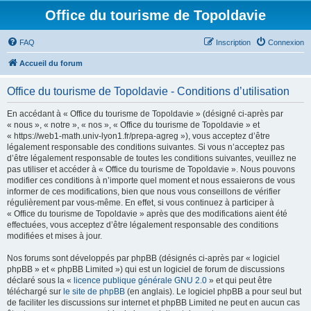
Office du tourisme de Topoldavie
FAQ
Inscription
Connexion
Accueil du forum
Office du tourisme de Topoldavie - Conditions d’utilisation
En accédant à « Office du tourisme de Topoldavie » (désigné ci-après par
« nous », « notre », « nos », « Office du tourisme de Topoldavie » et
« https://web1-math.univ-lyon1.fr/prepa-agreg »), vous acceptez d’être
légalement responsable des conditions suivantes. Si vous n’acceptez pas
d’être légalement responsable de toutes les conditions suivantes, veuillez ne
pas utiliser et accéder à « Office du tourisme de Topoldavie ». Nous pouvons
modifier ces conditions à n’importe quel moment et nous essaierons de vous
informer de ces modifications, bien que nous vous conseillons de vérifier
régulièrement par vous-même. En effet, si vous continuez à participer à
« Office du tourisme de Topoldavie » après que des modifications aient été
effectuées, vous acceptez d’être légalement responsable des conditions
modifiées et mises à jour.
Nos forums sont développés par phpBB (désignés ci-après par « logiciel
phpBB » et « phpBB Limited ») qui est un logiciel de forum de discussions
déclaré sous la «
licence publique générale GNU 2.0
» et qui peut être
téléchargé sur
le site de phpBB
(en anglais). Le logiciel phpBB a pour seul but
de faciliter les discussions sur internet et phpBB Limited ne peut en aucun cas