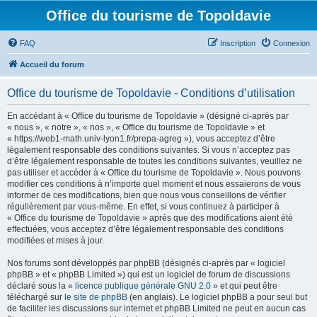
Office du tourisme de Topoldavie
FAQ
Inscription
Connexion
Accueil du forum
Office du tourisme de Topoldavie - Conditions d’utilisation
En accédant à « Office du tourisme de Topoldavie » (désigné ci-après par
« nous », « notre », « nos », « Office du tourisme de Topoldavie » et
« https://web1-math.univ-lyon1.fr/prepa-agreg »), vous acceptez d’être
légalement responsable des conditions suivantes. Si vous n’acceptez pas
d’être légalement responsable de toutes les conditions suivantes, veuillez ne
pas utiliser et accéder à « Office du tourisme de Topoldavie ». Nous pouvons
modifier ces conditions à n’importe quel moment et nous essaierons de vous
informer de ces modifications, bien que nous vous conseillons de vérifier
régulièrement par vous-même. En effet, si vous continuez à participer à
« Office du tourisme de Topoldavie » après que des modifications aient été
effectuées, vous acceptez d’être légalement responsable des conditions
modifiées et mises à jour.
Nos forums sont développés par phpBB (désignés ci-après par « logiciel
phpBB » et « phpBB Limited ») qui est un logiciel de forum de discussions
déclaré sous la «
licence publique générale GNU 2.0
» et qui peut être
téléchargé sur
le site de phpBB
(en anglais). Le logiciel phpBB a pour seul but
de faciliter les discussions sur internet et phpBB Limited ne peut en aucun cas