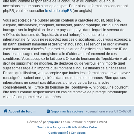
être tenu comme responsable de la conduite et du contenu que nous
acceptons et que nous n’acceptons pas. Pour plus d’informations concernant
phpBB, veuillez consulter
le site de phpBB
(en anglais).
Vous acceptez de ne publier aucun contenu à caractère abusif, obscène,
vulgaire, diffamatoire, choquant, menaçant, pornographique, etc. qui pourrait
transgresser la législation de votre pays, du pays dans lequel le serveur de
« Office du tourisme de Topoldavie » est hébergé ou encore la loi
internationale. Si vous ne respectez pas ces dispositions, vous vous exposez à
un bannissement immédiat et définitif et nous nous réservons le droit d’avertir
votre fournisseur d’accès à internet et les autorités officielles. L’adresse IP de
tous les messages est enregistrée afin d’aider au renforcement de ces
conditions. Vous acceptez le fait que « Office du tourisme de Topoldavie » ait le
droit de supprimer, de modifier, de déplacer ou de verrouiller n’importe quel
sujet et message à n’importe quel moment si nous estimons cela nécessaire.
En tant qu’utilisateur, vous acceptez que toutes les informations que vous avez
renseignées soient enregistrées dans notre base de données. Bien que ces
informations ne seront pas diffusées à une tierce partie sans votre
consentement, ni « Office du tourisme de Topoldavie », ni phpBB, ne pourront
être tenus comme responsables en cas de tentative de piratage informatique
visant à compromettre vos données.
Accueil du forum
Supprimer les cookies
Fuseau horaire sur
UTC+02:00
Développé par
phpBB
® Forum Software © phpBB Limited
Traduction française officielle
©
Miles Cellar
Confidentialité
|
Conditions