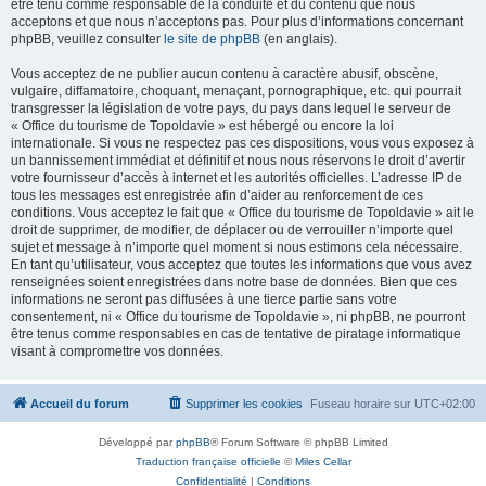
être tenu comme responsable de la conduite et du contenu que nous
acceptons et que nous n’acceptons pas. Pour plus d’informations concernant
phpBB, veuillez consulter
le site de phpBB
(en anglais).
Vous acceptez de ne publier aucun contenu à caractère abusif, obscène,
vulgaire, diffamatoire, choquant, menaçant, pornographique, etc. qui pourrait
transgresser la législation de votre pays, du pays dans lequel le serveur de
« Office du tourisme de Topoldavie » est hébergé ou encore la loi
internationale. Si vous ne respectez pas ces dispositions, vous vous exposez à
un bannissement immédiat et définitif et nous nous réservons le droit d’avertir
votre fournisseur d’accès à internet et les autorités officielles. L’adresse IP de
tous les messages est enregistrée afin d’aider au renforcement de ces
conditions. Vous acceptez le fait que « Office du tourisme de Topoldavie » ait le
droit de supprimer, de modifier, de déplacer ou de verrouiller n’importe quel
sujet et message à n’importe quel moment si nous estimons cela nécessaire.
En tant qu’utilisateur, vous acceptez que toutes les informations que vous avez
renseignées soient enregistrées dans notre base de données. Bien que ces
informations ne seront pas diffusées à une tierce partie sans votre
consentement, ni « Office du tourisme de Topoldavie », ni phpBB, ne pourront
être tenus comme responsables en cas de tentative de piratage informatique
visant à compromettre vos données.
Accueil du forum
Supprimer les cookies
Fuseau horaire sur
UTC+02:00
Développé par
phpBB
® Forum Software © phpBB Limited
Traduction française officielle
©
Miles Cellar
Confidentialité
|
Conditions