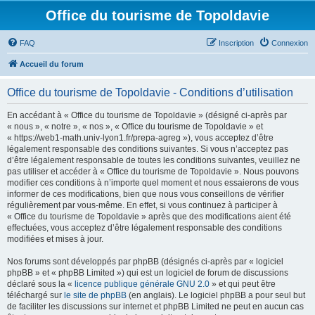
Office du tourisme de Topoldavie
FAQ
Inscription
Connexion
Accueil du forum
Office du tourisme de Topoldavie - Conditions d’utilisation
En accédant à « Office du tourisme de Topoldavie » (désigné ci-après par
« nous », « notre », « nos », « Office du tourisme de Topoldavie » et
« https://web1-math.univ-lyon1.fr/prepa-agreg »), vous acceptez d’être
légalement responsable des conditions suivantes. Si vous n’acceptez pas
d’être légalement responsable de toutes les conditions suivantes, veuillez ne
pas utiliser et accéder à « Office du tourisme de Topoldavie ». Nous pouvons
modifier ces conditions à n’importe quel moment et nous essaierons de vous
informer de ces modifications, bien que nous vous conseillons de vérifier
régulièrement par vous-même. En effet, si vous continuez à participer à
« Office du tourisme de Topoldavie » après que des modifications aient été
effectuées, vous acceptez d’être légalement responsable des conditions
modifiées et mises à jour.
Nos forums sont développés par phpBB (désignés ci-après par « logiciel
phpBB » et « phpBB Limited ») qui est un logiciel de forum de discussions
déclaré sous la «
licence publique générale GNU 2.0
» et qui peut être
téléchargé sur
le site de phpBB
(en anglais). Le logiciel phpBB a pour seul but
de faciliter les discussions sur internet et phpBB Limited ne peut en aucun cas