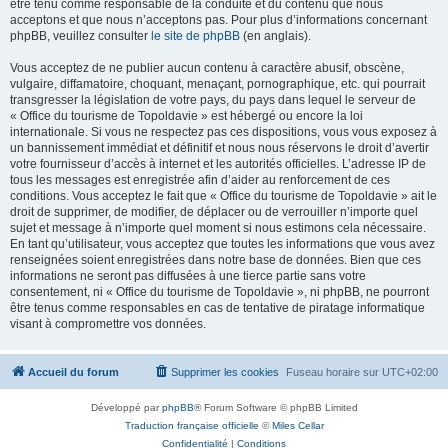
être tenu comme responsable de la conduite et du contenu que nous
acceptons et que nous n’acceptons pas. Pour plus d’informations concernant
phpBB, veuillez consulter
le site de phpBB
(en anglais).
Vous acceptez de ne publier aucun contenu à caractère abusif, obscène,
vulgaire, diffamatoire, choquant, menaçant, pornographique, etc. qui pourrait
transgresser la législation de votre pays, du pays dans lequel le serveur de
« Office du tourisme de Topoldavie » est hébergé ou encore la loi
internationale. Si vous ne respectez pas ces dispositions, vous vous exposez à
un bannissement immédiat et définitif et nous nous réservons le droit d’avertir
votre fournisseur d’accès à internet et les autorités officielles. L’adresse IP de
tous les messages est enregistrée afin d’aider au renforcement de ces
conditions. Vous acceptez le fait que « Office du tourisme de Topoldavie » ait le
droit de supprimer, de modifier, de déplacer ou de verrouiller n’importe quel
sujet et message à n’importe quel moment si nous estimons cela nécessaire.
En tant qu’utilisateur, vous acceptez que toutes les informations que vous avez
renseignées soient enregistrées dans notre base de données. Bien que ces
informations ne seront pas diffusées à une tierce partie sans votre
consentement, ni « Office du tourisme de Topoldavie », ni phpBB, ne pourront
être tenus comme responsables en cas de tentative de piratage informatique
visant à compromettre vos données.
Accueil du forum
Supprimer les cookies
Fuseau horaire sur
UTC+02:00
Développé par
phpBB
® Forum Software © phpBB Limited
Traduction française officielle
©
Miles Cellar
Confidentialité
|
Conditions