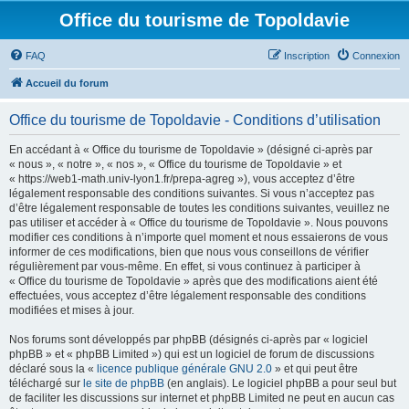
Office du tourisme de Topoldavie
FAQ
Inscription
Connexion
Accueil du forum
Office du tourisme de Topoldavie - Conditions d’utilisation
En accédant à « Office du tourisme de Topoldavie » (désigné ci-après par
« nous », « notre », « nos », « Office du tourisme de Topoldavie » et
« https://web1-math.univ-lyon1.fr/prepa-agreg »), vous acceptez d’être
légalement responsable des conditions suivantes. Si vous n’acceptez pas
d’être légalement responsable de toutes les conditions suivantes, veuillez ne
pas utiliser et accéder à « Office du tourisme de Topoldavie ». Nous pouvons
modifier ces conditions à n’importe quel moment et nous essaierons de vous
informer de ces modifications, bien que nous vous conseillons de vérifier
régulièrement par vous-même. En effet, si vous continuez à participer à
« Office du tourisme de Topoldavie » après que des modifications aient été
effectuées, vous acceptez d’être légalement responsable des conditions
modifiées et mises à jour.
Nos forums sont développés par phpBB (désignés ci-après par « logiciel
phpBB » et « phpBB Limited ») qui est un logiciel de forum de discussions
déclaré sous la «
licence publique générale GNU 2.0
» et qui peut être
téléchargé sur
le site de phpBB
(en anglais). Le logiciel phpBB a pour seul but
de faciliter les discussions sur internet et phpBB Limited ne peut en aucun cas