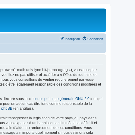
Inscription
Connexion
ttps://web1-math.univ-lyon1.fr/prepa-agreg »), vous acceptez
euillez ne pas utiliser et accéder à « Office du tourisme de
nous vous conseillons de vérifier régulièrement par vous-
ptez d’être légalement responsable des conditions modifiées et
ns déclaré sous la «
licence publique générale GNU 2.0
» et qui
ed ne peut en aucun cas être tenu comme responsable de la
de phpBB
(en anglais).
ait transgresser la législation de votre pays, du pays dans
vous vous exposez à un bannissement immédiat et définitif et
strée afin d’aider au renforcement de ces conditions. Vous
t et message à n’importe quel moment si nous estimons cela