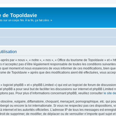
e de Topoldavie
sur un corps fini. À la fin, ça fait zéro. »
tilisation
après par « nous », « notre », « nos », « Office du tourisme de Topoldavie » et « h
 n’acceptez pas d’être légalement responsable de toutes les conditions suivantes, v
e quel moment et nous essaierons de vous informer de ces modifications, bien que 
ourisme de Topoldavie » après que des modifications aient été effectuées, vous acce
 logiciel phpBB » et « phpBB Limited ») qui est un logiciel de forum de discussio
iel phpBB a pour seul but de faciliter les discussions sur internet et phpBB Limit
ptons pas. Pour plus d’informations concernant phpBB, veuillez consulter
le site 
obscène, vulgaire, diffamatoire, choquant, menaçant, pornographique, etc. qui pourr
ébergé ou encore la loi internationale. Si vous ne respectez pas ces dispositions, 
 à internet et les autorités officielles. L’adresse IP de tous les messages est enregi
e droit de supprimer, de modifier, de déplacer ou de verrouiller n’importe quel suje