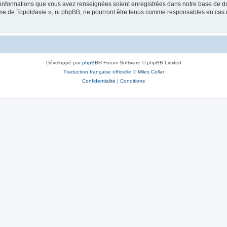
es informations que vous avez renseignées soient enregistrées dans notre base de 
isme de Topoldavie », ni phpBB, ne pourront être tenus comme responsables en cas 
Développé par
phpBB
® Forum Software © phpBB Limited
Traduction française officielle
©
Miles Cellar
Confidentialité
|
Conditions