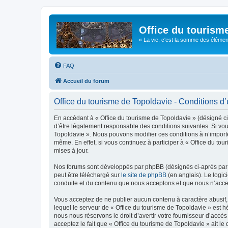
Office du tourism
« La vie, c'est la somme des éléments 
FAQ
Accueil du forum
Office du tourisme de Topoldavie - Conditions d’u
En accédant à « Office du tourisme de Topoldavie » (désigné ci-
d’être légalement responsable des conditions suivantes. Si vous
Topoldavie ». Nous pouvons modifier ces conditions à n’import
même. En effet, si vous continuez à participer à « Office du t
mises à jour.
Nos forums sont développés par phpBB (désignés ci-après par «
peut être téléchargé sur
le site de phpBB
(en anglais). Le logic
conduite et du contenu que nous acceptons et que nous n’acce
Vous acceptez de ne publier aucun contenu à caractère abusif, 
lequel le serveur de « Office du tourisme de Topoldavie » est h
nous nous réservons le droit d’avertir votre fournisseur d’accès
acceptez le fait que « Office du tourisme de Topoldavie » ait l