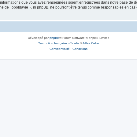
es informations que vous avez renseignées soient enregistrées dans notre base de 
isme de Topoldavie », ni phpBB, ne pourront être tenus comme responsables en cas 
Développé par
phpBB
® Forum Software © phpBB Limited
Traduction française officielle
©
Miles Cellar
Confidentialité
|
Conditions