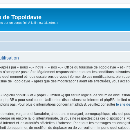
e de Topoldavie
sur un corps fini. À la fin, ça fait zéro. »
tilisation
après par « nous », « notre », « nos », « Office du tourisme de Topoldavie » et « h
 n’acceptez pas d’être légalement responsable de toutes les conditions suivantes, v
e quel moment et nous essaierons de vous informer de ces modifications, bien que 
ourisme de Topoldavie » après que des modifications aient été effectuées, vous acce
 logiciel phpBB » et « phpBB Limited ») qui est un logiciel de forum de discussio
iel phpBB a pour seul but de faciliter les discussions sur internet et phpBB Limit
ptons pas. Pour plus d’informations concernant phpBB, veuillez consulter
le site 
obscène, vulgaire, diffamatoire, choquant, menaçant, pornographique, etc. qui pourr
ébergé ou encore la loi internationale. Si vous ne respectez pas ces dispositions, 
 à internet et les autorités officielles. L’adresse IP de tous les messages est enregi
e droit de supprimer, de modifier, de déplacer ou de verrouiller n’importe quel suje