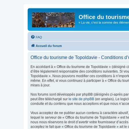
Office du tourism
« La vie, c'est la somme des éléments 
FAQ
Accueil du forum
Office du tourisme de Topoldavie - Conditions d’u
En accédant à « Office du tourisme de Topoldavie » (désigné ci-
d’être légalement responsable des conditions suivantes. Si vous
Topoldavie ». Nous pouvons modifier ces conditions à n’import
même. En effet, si vous continuez à participer à « Office du t
mises à jour.
Nos forums sont développés par phpBB (désignés ci-après par «
peut être téléchargé sur
le site de phpBB
(en anglais). Le logic
conduite et du contenu que nous acceptons et que nous n’acce
Vous acceptez de ne publier aucun contenu à caractère abusif, 
lequel le serveur de « Office du tourisme de Topoldavie » est h
nous nous réservons le droit d’avertir votre fournisseur d’accès
acceptez le fait que « Office du tourisme de Topoldavie » ait l