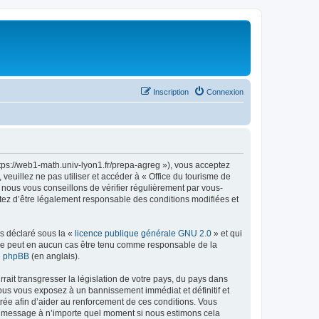
Inscription
Connexion
ttps://web1-math.univ-lyon1.fr/prepa-agreg »), vous acceptez
euillez ne pas utiliser et accéder à « Office du tourisme de
nous vous conseillons de vérifier régulièrement par vous-
ptez d’être légalement responsable des conditions modifiées et
ns déclaré sous la «
licence publique générale GNU 2.0
» et qui
ed ne peut en aucun cas être tenu comme responsable de la
de phpBB
(en anglais).
ait transgresser la législation de votre pays, du pays dans
vous vous exposez à un bannissement immédiat et définitif et
strée afin d’aider au renforcement de ces conditions. Vous
t et message à n’importe quel moment si nous estimons cela